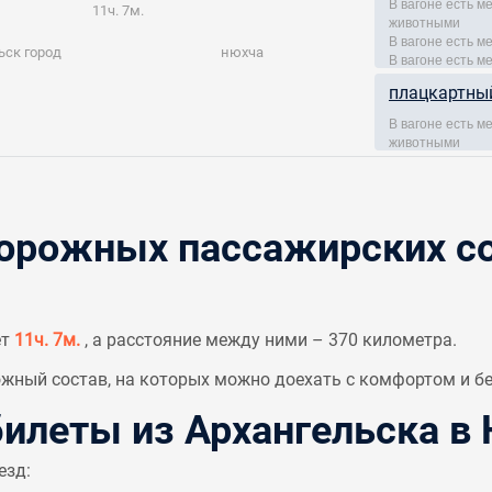
В вагоне есть 
11ч. 7м.
животными
В вагоне есть м
ьск город
нюхча
В вагоне есть м
плацкартны
В вагоне есть 
животными
рожных пассажирских со
ет
11ч. 7м.
, а расстояние между ними – 370 километра.
ный состав, на которых можно доехать с комфортом и бе
леты из Архангельска в
езд: