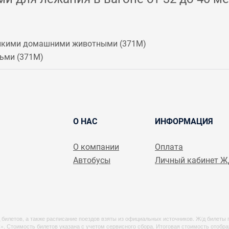
мелкими домашними животными (
371М
)
ьми (
371М
)
О НАС
ИНФОРМАЦИЯ
О компании
Оплата
Автобусы
Личный кабинет 
 билетов, а также расписание поездов взяты из официальных источников. Ж/д билеты 
оимость билетов указана с учетом сервисного сбора. Итоговая стоимость отображе