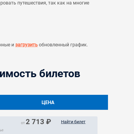
овать путешествия, так как на многие
нные и
загрузить
обновленный график.
оимость билетов
ЦЕНА
2 713 ₽
Найти билет
от
ье