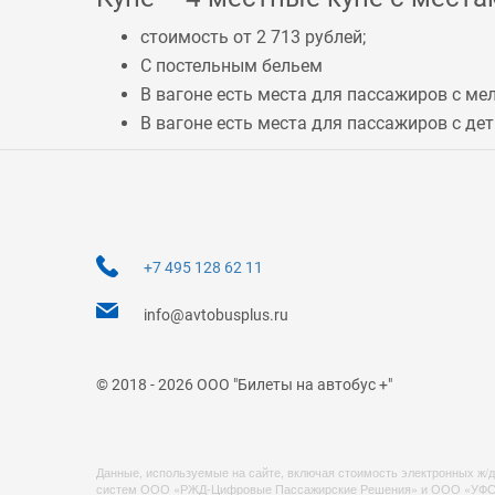
стоимость от 2 713 рублей;
С постельным бельем
В вагоне есть места для пассажиров с 
В вагоне есть места для пассажиров с дет
+7 495 128 62 11
info@avtobusplus.ru
© 2018 - 2026 ООО "Билеты на автобус +"
Данные, используемые на сайте, включая стоимость электронных ж/д
систем ООО «РЖД-Цифровые Пассажирские Решения» и ООО «УФС». Ст