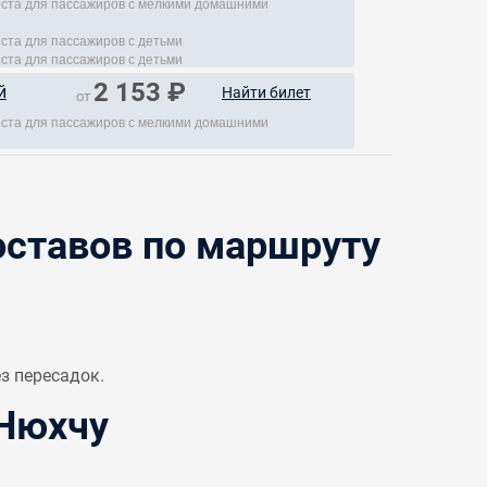
места для пассажиров с мелкими домашними
еста для пассажиров с детьми
еста для пассажиров с детьми
2 153 ₽
й
Найти билет
от
места для пассажиров с мелкими домашними
ставов по маршруту
з пересадок.
 Нюхчу