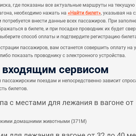
писка, где показаны все актуальные маршруты на текущую 
агона, необходимо нажать на
«Найти билет»
, указывая на 
м потребуется внести данные всех пассажиров. При заполн
ажаться в билете, и при посадке проводник их будет све
выберите способ оплаты и подтвердите регистрацию билета
страции пассажиров, вам останется совершить оплату на
ибо показать проводнику с электронного устройства.
с входящим сервисом
м пассажирским поездам и непосредственно зависит спрос
сть билетов.
а с местами для лежания в вагоне от 5
мелкими домашними животными (
371М
)
и для лежания в вагоне от 32 до 40 ме