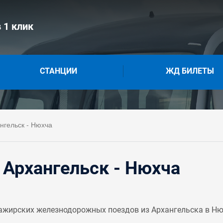
 1 клик
СТАНЦИИ
ЖД БИЛЕТЫ
нгельск - Нюхча
 Архангельск - Нюхча
ажирских железнодорожных поездов из Архангельска в Нюх