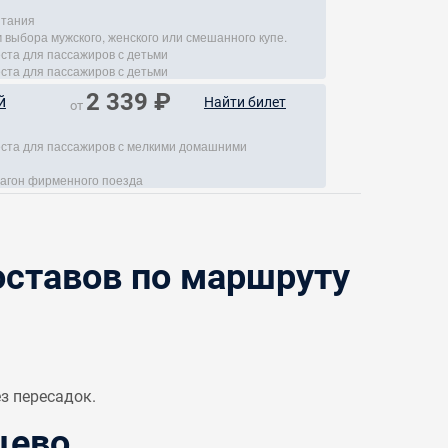
итания
 выбора мужского, женского или смешанного купе.
еста для пассажиров с детьми
еста для пассажиров с детьми
2 339 ₽
й
Найти билет
от
места для пассажиров с мелкими домашними
агон фирменного поезда
ставов по маршруту
з пересадок.
щево