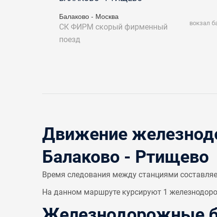
Балаково - Москва
вокзал б
СК ФИРМ
скорый фирменный
поезд
Движение железнодо
Балаково - Ртищево
Время следования между станциями составля
На данном маршруте курсируют 1 железнодорож
Железнодорожные би