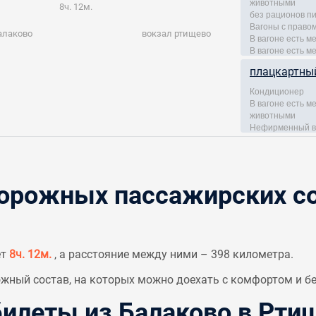
животными
8ч. 12м.
без рационов п
Вагоны с правом
алаково
вокзал ртищево
В вагоне есть м
В вагоне есть м
плацкартны
Кондиционер
В вагоне есть 
животными
Нефирменный в
рожных пассажирских со
ет
8ч. 12м.
, а расстояние между ними – 398 километра.
ный состав, на которых можно доехать с комфортом и бе
леты из Балаково в Рти