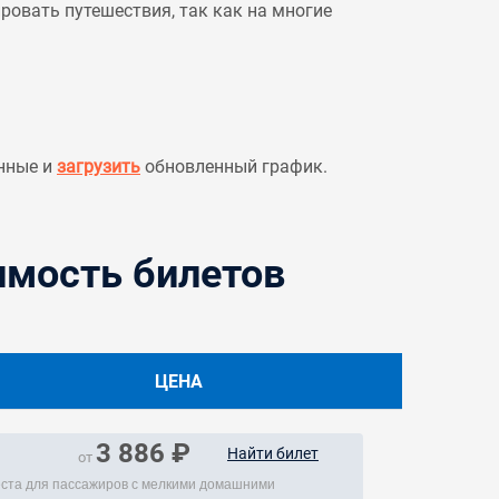
овать путешествия, так как на многие
нные и
загрузить
обновленный график.
имость билетов
ЦЕНА
3 886 ₽
Найти билет
от
места для пассажиров с мелкими домашними