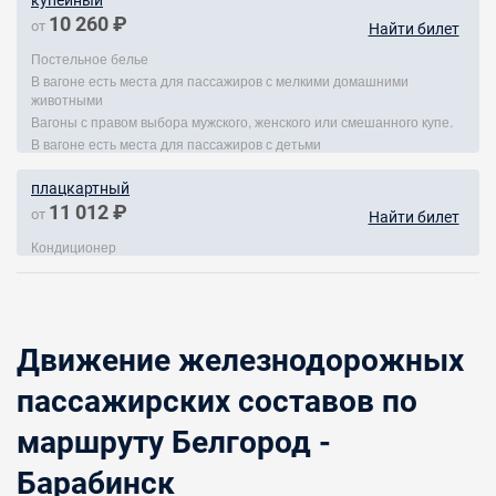
купейный
10 260 ₽
от
Найти билет
Постельное белье
В вагоне есть места для пассажиров с мелкими домашними
животными
Вагоны с правом выбора мужского, женского или смешанного купе.
В вагоне есть места для пассажиров с детьми
плацкартный
11 012 ₽
от
Найти билет
Кондиционер
Движение железнодорожных
пассажирских составов по
маршруту Белгород -
Барабинск