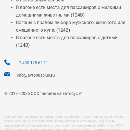
В вагоне есть места для пассажиров с мелкими
домашними животными (
124В
)
Вагоны с правом выбора мужского, женского или
смешанного купе. (
124В
)
В вагоне есть места для пассажиров с детьми
(
124В
)
+7 495 128 62 11
info@avtobusplus.ru
© 2018 - 2026 ООО "Билеты на автобус +"
Данные, используемые на сайте, включая стоимость электронных ж/д билетов, а
также расписание поездов взяты из официальных источников. Ж/д билеты
предоставляются партнерами, в том числе с использованием веб-систем ООО
«РЖД-Цифровые Пассажирские Решения» и ООО «УФС». Стоимость билетов