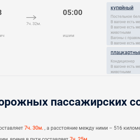
купейный
8
05:00
Постельное бел
В вагоне есть м
7ч. 32м.
В вагоне есть 
животными
ич
ишим
Вагоны с правом
В вагоне есть м
плацкартны
Кондиционер
В вагоне есть 
животными
рожных пассажирских со
составляет
7ч. 30м.
, а расстояние между ними – 516 килом
шим, время в пути составляет
7ч. 25м.