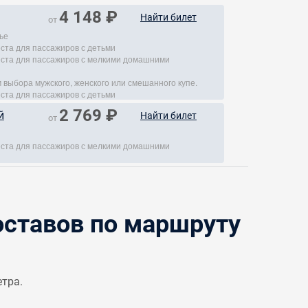
4 148 ₽
Найти билет
от
ье
еста для пассажиров с детьми
места для пассажиров с мелкими домашними
 выбора мужского, женского или смешанного купе.
еста для пассажиров с детьми
2 769 ₽
й
Найти билет
от
места для пассажиров с мелкими домашними
ставов по маршруту
етра.