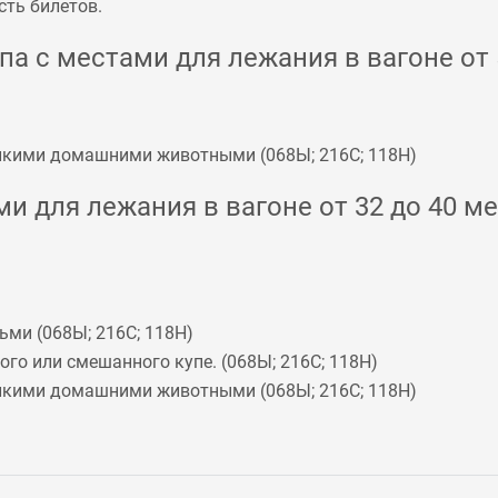
сть билетов.
а с местами для лежания в вагоне от 5
мелкими домашними животными (
068Ы
;
216С
;
118Н
)
и для лежания в вагоне от 32 до 40 ме
ьми (
068Ы
;
216С
;
118Н
)
го или смешанного купе. (
068Ы
;
216С
;
118Н
)
мелкими домашними животными (
068Ы
;
216С
;
118Н
)