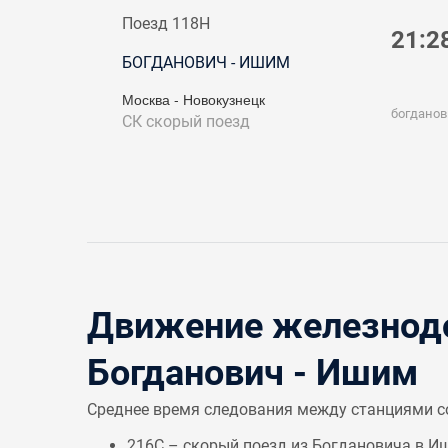
Поезд 118Н
21:2
БОГДАНОВИЧ - ИШИМ
Москва - Новокузнецк
богданов
СК
скорый поезд
Движение железнодо
Богданович - Ишим
Среднее время следования между станциями 
216С – скорый поезд из Богдановича в И