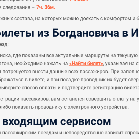
я следования –
7ч. 36м.
ных состава, на которых можно доехать с комфортом и б
илеты из Богдановича в 
езд:
писка, где показаны все актуальные маршруты на текущую 
агона, необходимо нажать на
«Найти билет»
, указывая на 
м потребуется внести данные всех пассажиров. При заполн
ажаться в билете, и при посадке проводник их будет све
выберите способ оплаты и подтвердите регистрацию билета
страции пассажиров, вам останется совершить оплату на
ибо показать проводнику с электронного устройства.
с входящим сервисом
м пассажирским поездам и непосредственно зависит спрос