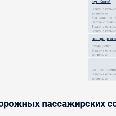
купейный
В вагоне есть 
животными
без рационов п
Вагоны с правом
В вагоне есть м
В вагоне есть м
плацкартны
Кондиционер
В вагоне есть 
животными
Санитарно-гиги
В вагоне есть 
животными
рожных пассажирских со