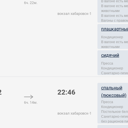
В вагоне есть м
6ч. 22м.
В вагоне есть 
животными
вокзал хабаровск-1
В вагоне есть м
Вагоны с правом
плацкартны
Кондиционер
В вагоне есть 
животными
сидячий
Пресса
Кондиционер
Санитарно-гиги
спальный
2
22:46
(люксовый)
Пресса
6ч. 14м.
Кондиционер
Постельное бел
вокзал хабаровск-1
Санитарно-гиги
без рационов п