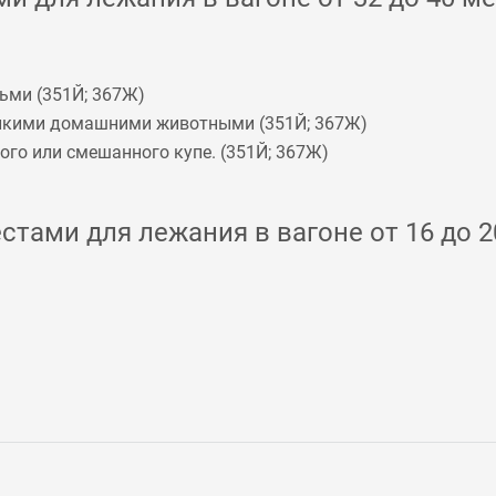
ьми (
351Й
;
367Ж
)
мелкими домашними животными (
351Й
;
367Ж
)
го или смешанного купе. (
351Й
;
367Ж
)
стами для лежания в вагоне от 16 до 2