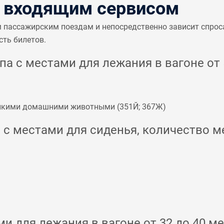
с входящим сервисом
м пассажирским поездам и непосредственно зависит спрос
сть билетов.
а с местами для лежания в вагоне от 5
мелкими домашними животными (
351Й
;
367Ж
)
с местами для сиденья, количество ме
и для лежания в вагоне от 32 до 40 ме