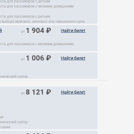
еста для пассажиров с детьми
места для пассажиров с мелкими домашними
еста для пассажиров с детьми
 выбора мужского, женского или смешанного купе.
1 904 ₽
й
Найти билет
от
места для пассажиров с мелкими домашними
1 006 ₽
Найти билет
от
енический набор
8 121 ₽
Найти билет
от
ье
енический набор
итания