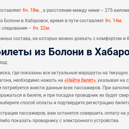
составляет
6ч. 18м.
, а расстояние между ними – 275 килом
 Болони в Хабаровск, время в пути составляет
6ч. 14м.
я следования –
6ч. 22м.
ных состава, на которых можно доехать с комфортом и б
леты из Болони в Хабар
езд:
писка, где показаны все актуальные маршруты на текущую 
агона, необходимо нажать на
«Найти билет»
, указывая на 
м потребуется внести данные всех пассажиров. При заполн
ажаться в билете, и при посадке проводник их будет све
выберите способ оплаты и подтвердите регистрацию билета
страции пассажиров, вам останется совершить оплату на
ибо показать проводнику с электронного устройства.