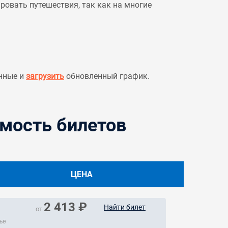
овать путешествия, так как на многие
нные и
загрузить
обновленный график.
имость билетов
ЦЕНА
2 413 ₽
Найти билет
от
ье