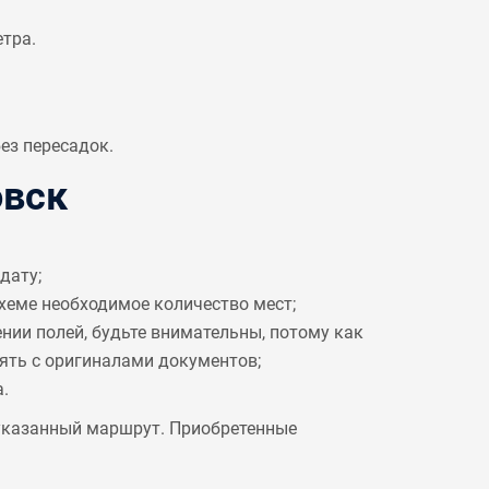
етра.
ез пересадок.
овск
дату;
схеме необходимое количество мест;
ении полей, будьте внимательны, потому как
рять с оригиналами документов;
.
 указанный маршрут. Приобретенные