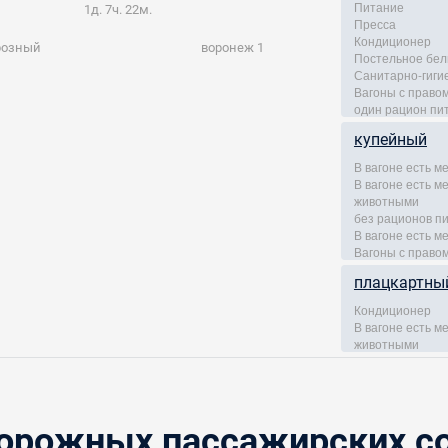
Питание
1д. 7ч. 22м.
Пресса
Кондиционер
розный
воронеж 1
Постельное бел
Санитарно-гиги
Вагоны с правом
один рацион пи
купейный
В вагоне есть м
В вагоне есть 
животными
без рационов п
В вагоне есть м
Вагоны с правом
плацкартны
Кондиционер
В вагоне есть 
животными
рожных пассажирских со