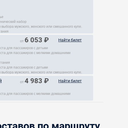
ье
енический набор
 выбора мужского, женского или смешанного купе.
тания
6 053 ₽
Найти билет
от
еста для пассажиров с детьми
места для пассажиров с мелкими домашними
итания
еста для пассажиров с детьми
 выбора мужского, женского или смешанного купе.
4 983 ₽
й
Найти билет
от
места для пассажиров с мелкими домашними
ставов по маршруту