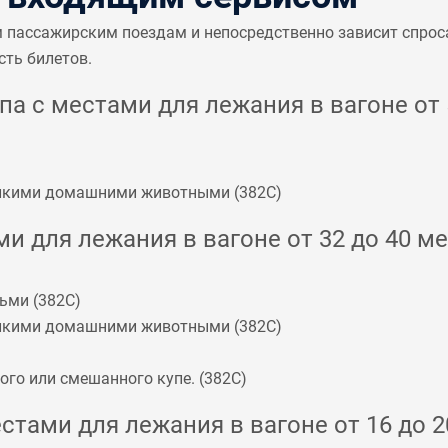
м пассажирским поездам и непосредственно зависит спрос
сть билетов.
а с местами для лежания в вагоне от 5
мелкими домашними животными (
382С
)
и для лежания в вагоне от 32 до 40 ме
ьми (
382С
)
мелкими домашними животными (
382С
)
го или смешанного купе. (
382С
)
стами для лежания в вагоне от 16 до 2