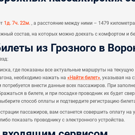
ет
1д. 7ч. 22м.
, а расстояние между ними – 1479 километра
ный состав, на которых можно доехать с комфортом и бе
леты из Грозного в Вор
езд:
писка, где показаны все актуальные маршруты на текущую 
агона, необходимо нажать на
«Найти билет»
, указывая на 
м потребуется внести данные всех пассажиров. При заполн
ажаться в билете, и при посадке проводник их будет све
выберите способ оплаты и подтвердите регистрацию билета
страции пассажиров, вам останется совершить оплату на
ибо показать проводнику с электронного устройства.
с входящим сервисом