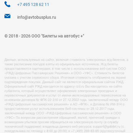
+7 495 128 62 11
info@avtobusplus.ru
© 2018 - 2026 ООО "Билеты на автобус +"
Данные, используемые на сайте, включая стоимость электронных ж/д билетов, а
также расписание поездов взяты из официальных источников. Ж/д билеты
предоставляются партнерами, в том числе с использованием веб-систем ООО
«РЖД-Цифровые Пассажирские Решения» и ООО «УФС». Стоимость билетов
указана с учетом сервисного сбора. Итоговая стоимость отображена на экране
подтверждения покупки. Данный сайт не является официальным сайтом РЖД.
Официальный сайт РЖД находится по адресу rzd.ru Вы находитесь на сайте
субагента, который осуществляет оформление электронных проездных и
перевозочных документов и услуг от имени железнодорожных перевозчиков на
основании договора № ФПК-22-316 от 27.12.2022 года, заключенный между ООО
«РЖД-Цифровые пассажирские решения» и АО «ФПК», и Договор № ИМ-314 о
предоставлении услуг использованием Веб-системы от 29.12.2017 года,
заключенный между ООО «РЖД-Цифровые пассажирские решения» и ООО
«УФС» По вопросам рассмотрения обращений, жалоб, претензий граждан о
возмещении убытков просим обращаться на электронную почту (в службу
технической поддержки) владельца данного веб-ресурса: support@gdbilet.ru (с
понедельника по пятницу с 8:00 до 20:00) и +7 (495) 269-83-65 (круглосуточный