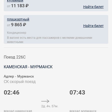
купейный
11 183 ₽
от
Найти билет
плацкартный
9 865 ₽
от
Найти билет
Кондиционер
В вагоне есть места для пассажиров с мелкими домашними
животными
Поезд 226С
КАМЕНСКАЯ - МУРМАНСК
Адлер - Мурманск
СК
скорый поезд
02:46
07:43
2д. 4ч. 57м.
вокзал каменская
вокзал мурманск