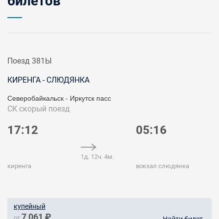
билетов
Поезд 381Ы
КИРЕНГА - СЛЮДЯНКА
Северобайкальск - Иркутск пасс
СК
скорый поезд
17:12
05:16
1д. 12ч. 4м.
киренга
вокзал слюдянка
купейный
7 061 ₽
от