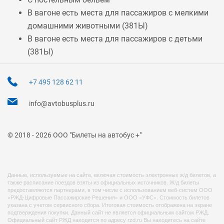
В вагоне есть места для пассажиров с мелкими
домашними животными (
381Ы
)
В вагоне есть места для пассажиров с детьми
(
381Ы
)
+7 495 128 62 11
info@avtobusplus.ru
© 2018 - 2026 ООО "Билеты на автобус +"
Данные, используемые на сайте, включая стоимость электронных ж/д билетов, а
также расписание поездов взяты из официальных источников. Ж/д билеты
предоставляются партнерами, в том числе с использованием веб-систем ООО
«РЖД-Цифровые Пассажирские Решения» и ООО «УФС». Стоимость билетов
указана с учетом сервисного сбора. Итоговая стоимость отображена на экране
подтверждения покупки. Данный сайт не является официальным сайтом РЖД.
Официальный сайт РЖД находится по адресу rzd.ru Вы находитесь на сайте