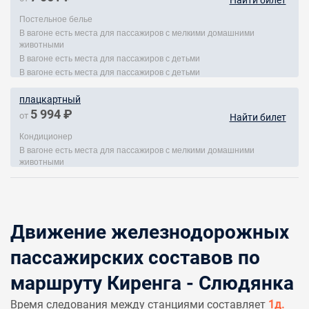
Найти билет
Постельное белье
В вагоне есть места для пассажиров с мелкими домашними
животными
В вагоне есть места для пассажиров с детьми
В вагоне есть места для пассажиров с детьми
плацкартный
5 994 ₽
от
Найти билет
Кондиционер
В вагоне есть места для пассажиров с мелкими домашними
животными
Движение железнодорожных
пассажирских составов по
маршруту Киренга - Слюдянка
Время следования между станциями составляет
1д.