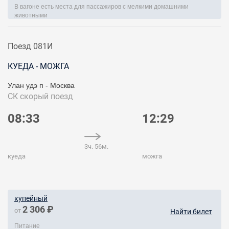
В вагоне есть места для пассажиров с мелкими домашними
животными
Поезд 081И
КУЕДА - МОЖГА
Улан удэ п - Москва
СК
скорый поезд
08:33
12:29
3ч. 56м.
куеда
можга
купейный
2 306 ₽
от
Найти билет
Питание