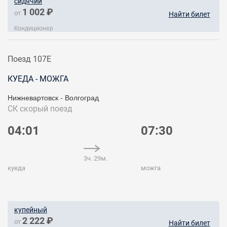
сидячий
1 002 ₽
от
Найти билет
Кондиционер
Поезд 107Е
КУЕДА - МОЖГА
Нижневартовск - Волгоград
СК
скорый поезд
04:01
07:30
3ч. 29м.
куеда
можга
купейный
2 222 ₽
от
Найти билет