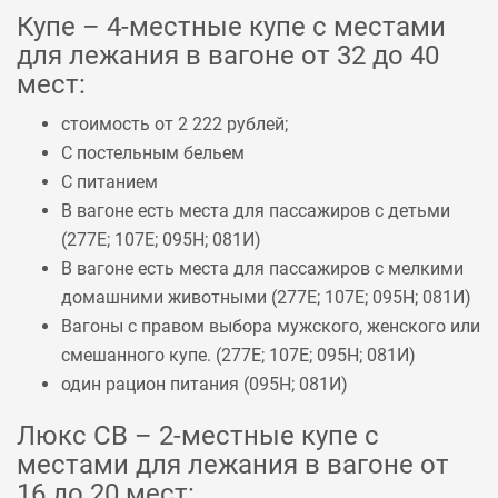
Купе – 4-местные купе с местами
для лежания в вагоне от 32 до 40
мест:
стоимость от 2 222 рублей;
С постельным бельем
С питанием
В вагоне есть места для пассажиров с детьми
(
277Е
;
107Е
;
095Н
;
081И
)
В вагоне есть места для пассажиров с мелкими
домашними животными (
277Е
;
107Е
;
095Н
;
081И
)
Вагоны с правом выбора мужского, женского или
смешанного купе. (
277Е
;
107Е
;
095Н
;
081И
)
один рацион питания (
095Н
;
081И
)
Люкс СВ – 2-местные купе с
местами для лежания в вагоне от
16 до 20 мест: