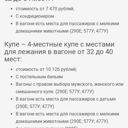
стоимость от 7 470 рублей;
С кондиционером
В вагоне есть места для пассажиров с мелкими
домашними животными (
290Е
;
577У
;
477У
)
Купе – 4-местные купе с местами
для лежания в вагоне от 32 до 40
мест:
стоимость от 10 126 рублей;
С постельным бельем
Вагоны с правом выбора мужского, женского или
смешанного купе. (
290Е
;
577У
;
477У
)
В вагоне есть места для пассажиров с детьми
(
290Е
;
577У
;
477У
)
В вагоне есть места для пассажиров с мелкими
домашними животными (
290Е
;
577У
;
477У
)