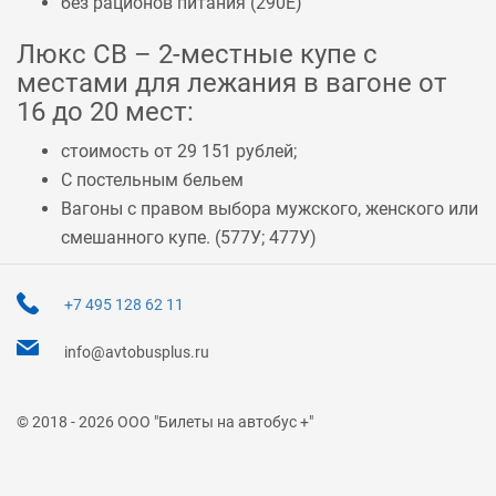
без рационов питания (
290Е
)
Люкс СВ – 2-местные купе с
местами для лежания в вагоне от
16 до 20 мест:
стоимость от 29 151 рублей;
С постельным бельем
Вагоны с правом выбора мужского, женского или
смешанного купе. (
577У
;
477У
)
+7 495 128 62 11
info@avtobusplus.ru
© 2018 - 2026 ООО "Билеты на автобус +"