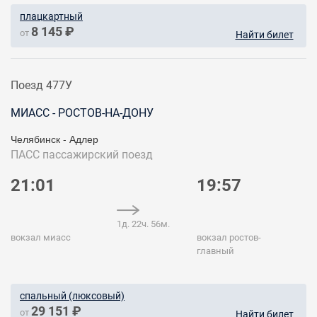
плацкартный
8 145 ₽
от
Найти билет
Поезд 477У
МИАСС - РОСТОВ-НА-ДОНУ
Челябинск - Адлер
ПАСС
пассажирский поезд
21:01
19:57
1д. 22ч. 56м.
вокзал миасс
вокзал ростов-
главный
спальный (люксовый)
29 151 ₽
от
Найти билет