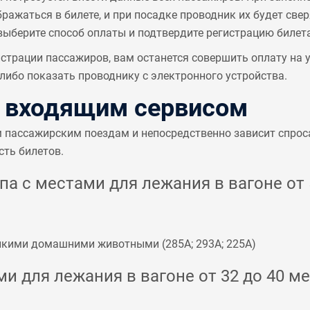
ажаться в билете, и при посадке проводник их будет све
выберите способ оплаты и подтвердите регистрацию билета
страции пассажиров, вам останется совершить оплату на
ибо показать проводнику с электронного устройства.
с входящим сервисом
м пассажирским поездам и непосредственно зависит спрос
сть билетов.
а с местами для лежания в вагоне от 5
мелкими домашними животными (
285А
;
293А
;
225А
)
и для лежания в вагоне от 32 до 40 ме