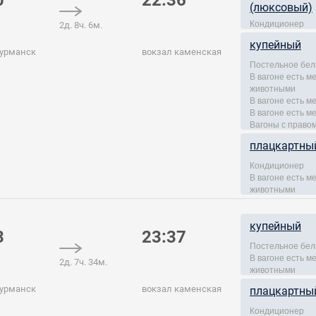
0
22:36
(люксовый)
Кондиционер
2д. 8ч. 6м.
купейный
мурманск
вокзал каменская
Постельное бел
В вагоне есть 
животными
В вагоне есть м
В вагоне есть м
Вагоны с правом
плацкартны
Кондиционер
В вагоне есть 
животными
купейный
3
23:37
Постельное бел
В вагоне есть 
2д. 7ч. 34м.
животными
мурманск
вокзал каменская
плацкартны
Кондиционер