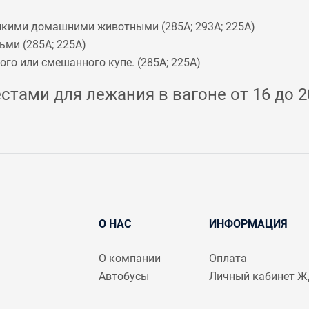
мелкими домашними животными (
285А
;
293А
;
225А
)
ьми (
285А
;
225А
)
го или смешанного купе. (
285А
;
225А
)
стами для лежания в вагоне от 16 до 2
О НАС
ИНФОРМАЦИЯ
О компании
Оплата
Автобусы
Личный кабинет 