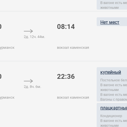
В вагоне есть 
животными
Нет мест
0
08:14
2д. 12ч. 44м.
мурманск
вокзал каменская
купейный
0
22:36
Постельное бел
В вагоне есть 
2д. 8ч. 6м.
животными
В вагоне есть м
мурманск
вокзал каменская
Вагоны с правом
плацкартны
Кондиционер
В вагоне есть 
животными