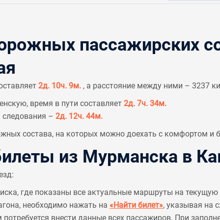
рожных пассажирских со
ая
составляет
2д. 10ч. 9м.
, а расстояние между ними – 3237 к
енскую, время в пути составляет
2д. 7ч. 34м.
я следования –
2д. 12ч. 44м.
ных состава, на которых можно доехать с комфортом и б
илеты из Мурманска в К
езд:
писка, где показаны все актуальные маршруты на текущую 
агона, необходимо нажать на
«Найти билет»
, указывая на 
м потребуется внести данные всех пассажиров. При заполн