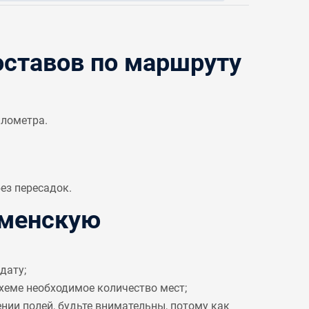
ставов по маршруту
илометра.
ез пересадок.
аменскую
дату;
схеме необходимое количество мест;
ении полей, будьте внимательны, потому как