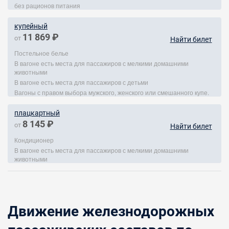
без рационов питания
купейный
11 869 ₽
от
Найти билет
Постельное белье
В вагоне есть места для пассажиров с мелкими домашними
животными
В вагоне есть места для пассажиров с детьми
Вагоны с правом выбора мужского, женского или смешанного купе.
плацкартный
8 145 ₽
от
Найти билет
Кондиционер
В вагоне есть места для пассажиров с мелкими домашними
животными
Движение железнодорожных