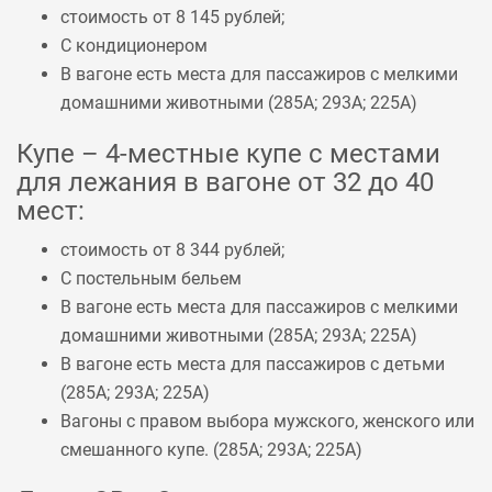
стоимость от 8 145 рублей;
С кондиционером
В вагоне есть места для пассажиров с мелкими
домашними животными (
285А
;
293А
;
225А
)
Купе – 4-местные купе с местами
для лежания в вагоне от 32 до 40
мест:
стоимость от 8 344 рублей;
С постельным бельем
В вагоне есть места для пассажиров с мелкими
домашними животными (
285А
;
293А
;
225А
)
В вагоне есть места для пассажиров с детьми
(
285А
;
293А
;
225А
)
Вагоны с правом выбора мужского, женского или
смешанного купе. (
285А
;
293А
;
225А
)