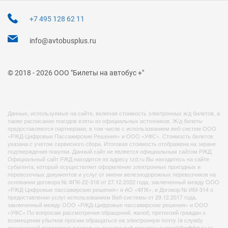
+7 495 128 62 11
info@avtobusplus.ru
© 2018 - 2026 ООО "Билеты на автобус +"
Данные, используемые на сайте, включая стоимость электронных ж/д билетов, а
также расписание поездов взяты из официальных источников. Ж/д билеты
предоставляются партнерами, в том числе с использованием веб-систем ООО
«РЖД-Цифровые Пассажирские Решения» и ООО «УФС». Стоимость билетов
указана с учетом сервисного сбора. Итоговая стоимость отображена на экране
подтверждения покупки. Данный сайт не является официальным сайтом РЖД.
Официальный сайт РЖД находится по адресу rzd.ru Вы находитесь на сайте
субагента, который осуществляет оформление электронных проездных и
перевозочных документов и услуг от имени железнодорожных перевозчиков на
основании договора № ФПК-22-316 от 27.12.2022 года, заключенный между ООО
«РЖД-Цифровые пассажирские решения» и АО «ФПК», и Договор № ИМ-314 о
предоставлении услуг использованием Веб-системы от 29.12.2017 года,
заключенный между ООО «РЖД-Цифровые пассажирские решения» и ООО
«УФС» По вопросам рассмотрения обращений, жалоб, претензий граждан о
возмещении убытков просим обращаться на электронную почту (в службу
технической поддержки) владельца данного веб-ресурса: support@gdbilet.ru (с