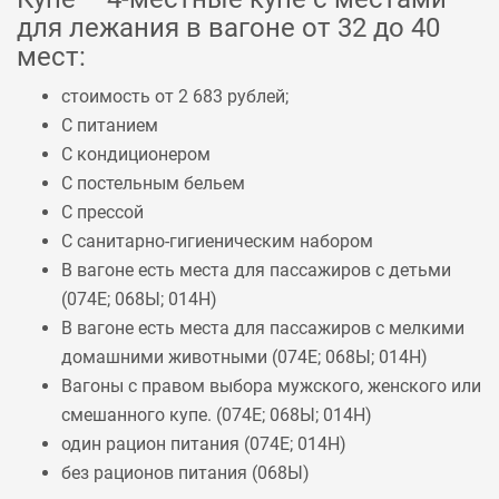
для лежания в вагоне от 32 до 40
мест:
стоимость от 2 683 рублей;
С питанием
С кондиционером
С постельным бельем
С прессой
С санитарно-гигиеническим набором
В вагоне есть места для пассажиров с детьми
(
074Е
;
068Ы
;
014Н
)
В вагоне есть места для пассажиров с мелкими
домашними животными (
074Е
;
068Ы
;
014Н
)
Вагоны с правом выбора мужского, женского или
смешанного купе. (
074Е
;
068Ы
;
014Н
)
один рацион питания (
074Е
;
014Н
)
без рационов питания (
068Ы
)