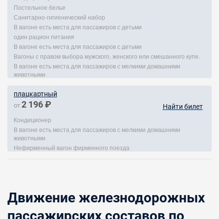
Постельное белье
Санитарно-гигиенический набор
В вагоне есть места для пассажиров с детьми
один рацион питания
В вагоне есть места для пассажиров с детьми
Вагоны с правом выбора мужского, женского или смешанного купе.
В вагоне есть места для пассажиров с мелкими домашними
животными
плацкартный
2 196 ₽
от
Найти билет
Кондиционер
В вагоне есть места для пассажиров с мелкими домашними
животными
Нефирменный вагон фирменного поезда
Движение железнодорожных
пассажирских составов по