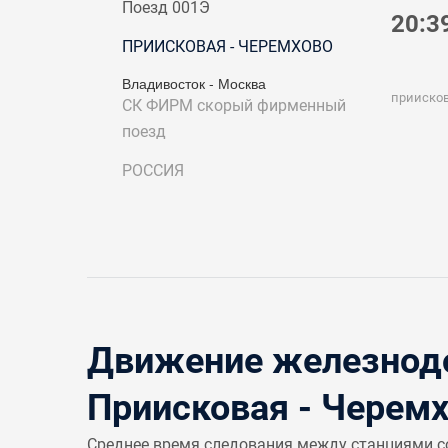
Поезд 001Э
20:3
ПРИИСКОВАЯ - ЧЕРЕМХОВО
Владивосток - Москва
прииско
СК ФИРМ
скорый фирменный
поезд
РОССИЯ
Движение железнодо
Приисковая - Черем
Среднее время следования между станциями 