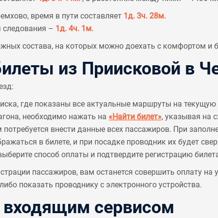
емхово, время в пути составляет
1д. 3ч. 28м.
я следования –
1д. 4ч. 1м.
ных состава, на которых можно доехать с комфортом и б
леты из Приисковой в Ч
езд:
писка, где показаны все актуальные маршруты на текущую 
агона, необходимо нажать на
«Найти билет»
, указывая на 
м потребуется внести данные всех пассажиров. При заполн
ажаться в билете, и при посадке проводник их будет све
выберите способ оплаты и подтвердите регистрацию билета
страции пассажиров, вам останется совершить оплату на
ибо показать проводнику с электронного устройства.
с входящим сервисом