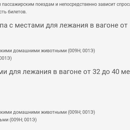
м пассажирским поездам и непосредственно зависит спрос
сть билетов.
а с местами для лежания в вагоне от 5
мелкими домашними животными (
009Н
;
001Э
)
001Э
)
и для лежания в вагоне от 32 до 40 ме
мелкими домашними животными (
009Н
;
001Э
)
ьми (
009Н
;
001Э
)