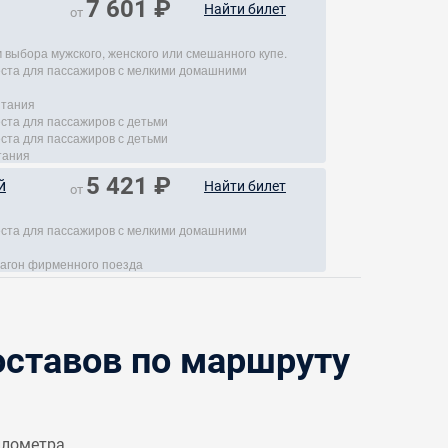
7 601 ₽
Найти билет
от
 выбора мужского, женского или смешанного купе.
места для пассажиров с мелкими домашними
итания
еста для пассажиров с детьми
еста для пассажиров с детьми
тания
5 421 ₽
й
Найти билет
от
места для пассажиров с мелкими домашними
агон фирменного поезда
ставов по маршруту
илометра.