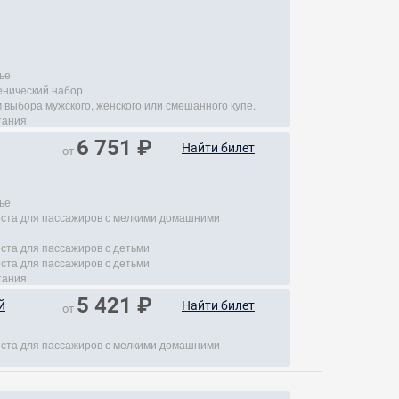
ье
енический набор
 выбора мужского, женского или смешанного купе.
тания
6 751 ₽
Найти билет
от
ье
места для пассажиров с мелкими домашними
еста для пассажиров с детьми
еста для пассажиров с детьми
тания
5 421 ₽
й
Найти билет
от
места для пассажиров с мелкими домашними