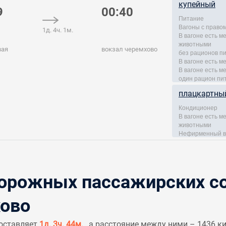
купейный
9
00:40
Питание
Вагоны с правом
1д. 4ч. 1м.
В вагоне есть 
животными
вая
вокзал черемхово
без рационов п
В вагоне есть м
В вагоне есть м
один рацион пи
плацкартны
Кондиционер
В вагоне есть 
животными
Нефирменный в
рожных пассажирских со
хово
составляет
1д. 3ч. 44м.
, а расстояние между ними – 1436 к