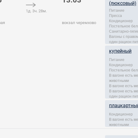
5
13:03
(люксовый)
Питание
1д. 3ч. 28м.
Пресса
Кондиционер
вая
вокзал черемхово
Постельное бел
Санитарно-гиги
Вагоны с правом
один рацион пи
купейный
Питание
Кондиционер
Постельное бел
В вагоне есть 
животными
В вагоне есть м
В вагоне есть м
один рацион пи
плацкартны
Кондиционер
В вагоне есть 
животными