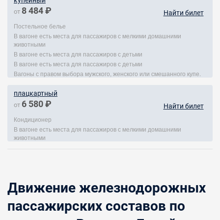
купейный
8 484 ₽
от
Найти билет
Постельное белье
В вагоне есть места для пассажиров с мелкими домашними
животными
В вагоне есть места для пассажиров с детьми
В вагоне есть места для пассажиров с детьми
Вагоны с правом выбора мужского, женского или смешанного купе.
плацкартный
6 580 ₽
от
Найти билет
Кондиционер
В вагоне есть места для пассажиров с мелкими домашними
животными
Движение железнодорожных
пассажирских составов по