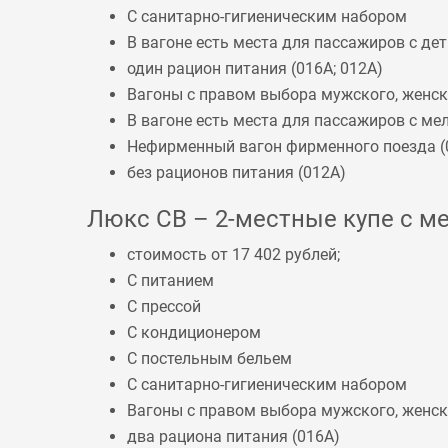
С санитарно-гигиеническим набором
В вагоне есть места для пассажиров с дет
один рацион питания (
016А
;
012А
)
Вагоны с правом выбора мужского, женско
В вагоне есть места для пассажиров с 
Нефирменный вагон фирменного поезда (
без рационов питания (
012А
)
Люкс СВ – 2-местные купе с ме
стоимость от 17 402 рублей;
С питанием
С прессой
С кондиционером
С постельным бельем
С санитарно-гигиеническим набором
Вагоны с правом выбора мужского, женско
два рациона питания (
016А
)