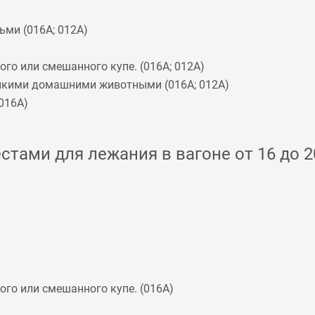
ьми (
016А
;
012А
)
го или смешанного купе. (
016А
;
012А
)
мелкими домашними животными (
016А
;
012А
)
016А
)
стами для лежания в вагоне от 16 до 2
го или смешанного купе. (
016А
)