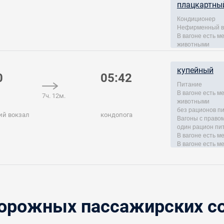
плацкартны
Кондиционер
Нефирменный в
В вагоне есть 
животными
купейный
0
05:42
Питание
В вагоне есть 
7ч. 12м.
животными
без рационов п
ий вокзал
кондопога
Вагоны с правом
один рацион пи
В вагоне есть м
В вагоне есть м
рожных пассажирских со