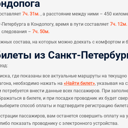
ондопога
составляет
7ч. 31м.
, а расстояние между ними – 450 килом
Петербурга в Кондопогу, время в пути составляет
7ч. 12м.
я следования –
7ч. 50м.
ных состава, на которых можно доехать с комфортом и б
леты из Санкт-Петербург
езд:
писка, где показаны все актуальные маршруты на текущую 
агона, необходимо нажать на
«Найти билет»
, указывая на 
м потребуется внести данные всех пассажиров. При заполн
ажаться в билете, и при посадке проводник их будет све
выберите способ оплаты и подтвердите регистрацию билета
страции пассажиров, вам останется совершить оплату на
ибо показать проводнику с электронного устройства.