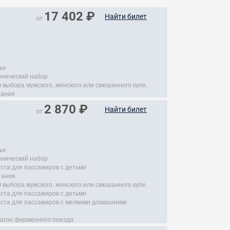
17 402 ₽
Найти билет
от
ье
енический набор
 выбора мужского, женского или смешанного купе.
тания
2 870 ₽
Найти билет
от
ье
енический набор
еста для пассажиров с детьми
тания
 выбора мужского, женского или смешанного купе.
еста для пассажиров с детьми
места для пассажиров с мелкими домашними
агон фирменного поезда