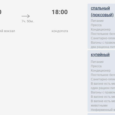
спальный
0
18:00
(люксовый)
Питание
7ч. 50м.
Пресса
Кондиционер
ий вокзал
кондопога
Постельное бел
Санитарно-гиги
Вагоны с правом
два рациона пи
купейный
Питание
Пресса
Кондиционер
Постельное бел
Санитарно-гиги
В вагоне есть м
один рацион пи
Вагоны с правом
В вагоне есть м
В вагоне есть 
животными
Нефирменный в