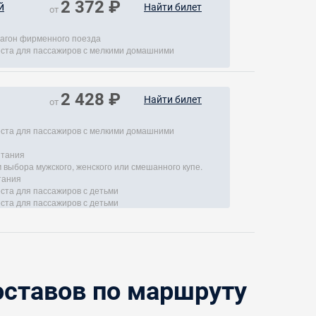
2 372 ₽
й
Найти билет
от
агон фирменного поезда
места для пассажиров с мелкими домашними
2 428 ₽
Найти билет
от
места для пассажиров с мелкими домашними
итания
 выбора мужского, женского или смешанного купе.
тания
еста для пассажиров с детьми
еста для пассажиров с детьми
ставов по маршруту