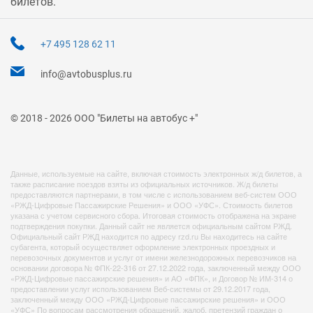
билетов.
+7 495 128 62 11
info@avtobusplus.ru
© 2018 - 2026 ООО "Билеты на автобус +"
Данные, используемые на сайте, включая стоимость электронных ж/д билетов, а
также расписание поездов взяты из официальных источников. Ж/д билеты
предоставляются партнерами, в том числе с использованием веб-систем ООО
«РЖД-Цифровые Пассажирские Решения» и ООО «УФС». Стоимость билетов
указана с учетом сервисного сбора. Итоговая стоимость отображена на экране
подтверждения покупки. Данный сайт не является официальным сайтом РЖД.
Официальный сайт РЖД находится по адресу rzd.ru Вы находитесь на сайте
субагента, который осуществляет оформление электронных проездных и
перевозочных документов и услуг от имени железнодорожных перевозчиков на
основании договора № ФПК-22-316 от 27.12.2022 года, заключенный между ООО
«РЖД-Цифровые пассажирские решения» и АО «ФПК», и Договор № ИМ-314 о
предоставлении услуг использованием Веб-системы от 29.12.2017 года,
заключенный между ООО «РЖД-Цифровые пассажирские решения» и ООО
«УФС» По вопросам рассмотрения обращений, жалоб, претензий граждан о