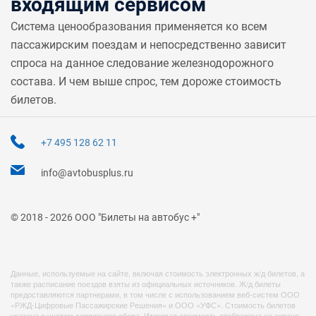
входящим сервисом
Система ценообразования применяется ко всем
пассажирским поездам и непосредственно зависит
спроса на данное следование железнодорожного
состава. И чем выше спрос, тем дороже стоимость
билетов.
+7 495 128 62 11
info@avtobusplus.ru
© 2018 - 2026 ООО "Билеты на автобус +"
Данные, используемые на сайте, включая стоимость электронных ж/д билетов, а
также расписание поездов взяты из официальных источников. Ж/д билеты
предоставляются партнерами, в том числе с использованием веб-систем ООО
«РЖД-Цифровые Пассажирские Решения» и ООО «УФС». Стоимость билетов
указана с учетом сервисного сбора. Итоговая стоимость отображена на экране