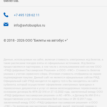
билетов.
+7 495 128 62 11
info@avtobusplus.ru
© 2018 - 2026 ООО "Билеты на автобус +"
Данные, используемые на сайте, включая стоимость электронных ж/д билетов, а
также расписание поездов взяты из официальных источников. Ж/д билеты
предоставляются партнерами, в том числе с использованием веб-систем ООО
«РЖД-Цифровые Пассажирские Решения» и ООО «УФС». Стоимость билетов
указана с учетом сервисного сбора. Итоговая стоимость отображена на экране
подтверждения покупки. Данный сайт не является официальным сайтом РЖД.
Официальный сайт РЖД находится по адресу rzd.ru Вы находитесь на сайте
субагента, который осуществляет оформление электронных проездных и
перевозочных документов и услуг от имени железнодорожных перевозчиков на
основании договора № ФПК-22-316 от 27.12.2022 года, заключенный между ООО
«РЖД-Цифровые пассажирские решения» и АО «ФПК», и Договор № ИМ-314 о
предоставлении услуг использованием Веб-системы от 29.12.2017 года,
заключенный между ООО «РЖД-Цифровые пассажирские решения» и ООО
«УФС» По вопросам рассмотрения обращений, жалоб, претензий граждан о