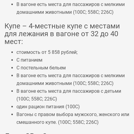
В вагоне есть места для пассажиров с мелкими
домашними животными (
100С
;
558С
;
226С
)
Купе – 4-местные купе с местами
для лежания в вагоне от 32 до 40
мест:
стоимость от 5 858 рублей;
С питанием
С постельным бельем
В вагоне есть места для пассажиров с мелкими
домашними животными (
100С
;
558С
;
226С
)
В вагоне есть места для пассажиров с детьми
(
100С
;
558С
;
226С
)
один рацион питания (
100С
)
Вагоны с правом выбора мужского, женского или
смешанного купе. (
100С
;
558С
;
226С
)