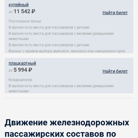
купейный
11 542 ₽
от
Найти билет
Постельное белье
В вагоне есть места для пассажиров с детьми
В вагоне есть места для пассажиров с мелкими домашними
животными
В вагоне есть места для пассажиров с детьми
Вагоны с правом выбора мужского, женского или смешанного купе.
плацкартный
5 994 ₽
от
Найти билет
Кондиционер
В вагоне есть места для пассажиров с мелкими домашними
животными
Движение железнодорожных
пассажирских составов по