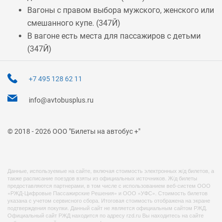
Вагоны с правом выбора мужского, женского или
смешанного купе. (
347Й
)
В вагоне есть места для пассажиров с детьми
(
347Й
)
+7 495 128 62 11
info@avtobusplus.ru
© 2018 - 2026 ООО "Билеты на автобус +"
Данные, используемые на сайте, включая стоимость электронных ж/д билетов, а
также расписание поездов взяты из официальных источников. Ж/д билеты
предоставляются партнерами, в том числе с использованием веб-систем ООО
«РЖД-Цифровые Пассажирские Решения» и ООО «УФС». Стоимость билетов
указана с учетом сервисного сбора. Итоговая стоимость отображена на экране
подтверждения покупки. Данный сайт не является официальным сайтом РЖД.
Официальный сайт РЖД находится по адресу rzd.ru Вы находитесь на сайте