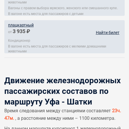
животными
Вагоны с правом выбора мужского, женского или смешанного купе.
В вагоне есть места для пассажиров с детьми
плацкартный
3 935 ₽
от
Найти билет
Кондиционер
В вагоне есть места для пассажиров с мелкими домашними
животными
Движение железнодорожных
пассажирских составов по
маршруту Уфа - Шатки
Время следования между станциями составляет
23ч.
47м.
, а расстояние между ними – 1100 километра.
На данном маршруте курсируют 1 железнодорожный