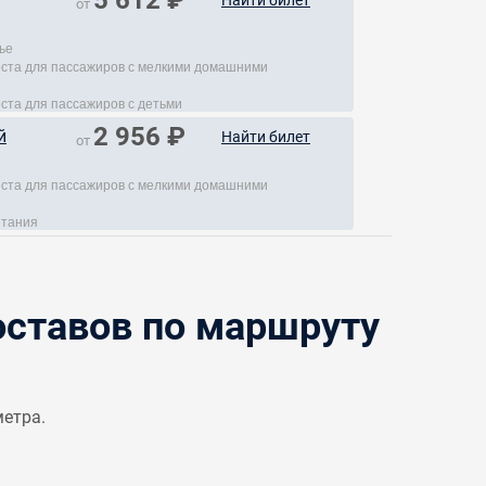
5 612 ₽
Найти билет
от
ье
места для пассажиров с мелкими домашними
еста для пассажиров с детьми
2 956 ₽
й
Найти билет
от
места для пассажиров с мелкими домашними
итания
ставов по маршруту
метра.