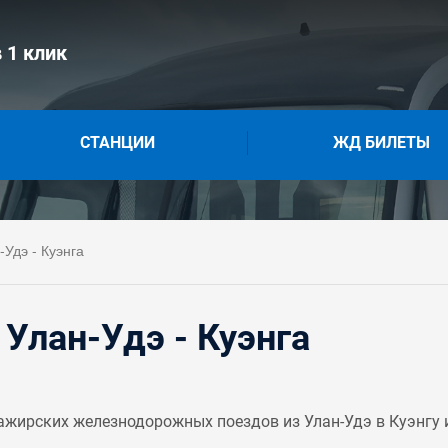
 1 клик
СТАНЦИИ
ЖД БИЛЕТЫ
Удэ - Куэнга
Улан-Удэ - Куэнга
жирских железнодорожных поездов из Улан-Удэ в Куэнгу и