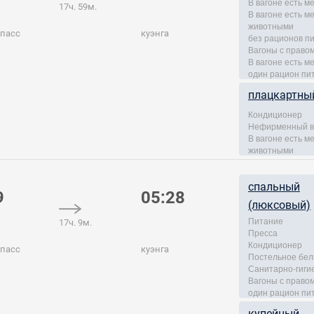
В вагоне есть м
17ч. 59м.
В вагоне есть 
животными
 пасс
куэнга
без рационов п
Вагоны с правом
В вагоне есть м
один рацион пи
плацкартны
Кондиционер
Нефирменный в
В вагоне есть 
животными
спальный
9
05:28
(люксовый)
Питание
17ч. 9м.
Пресса
Кондиционер
 пасс
куэнга
Постельное бел
Санитарно-гиги
Вагоны с правом
один рацион пи
купейный