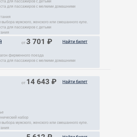
еста для пассажиров с детьми
места для пассажиров с мелкими домашними
итания
 выбора мужского, женского или смешанного купе.
еста для пассажиров с детьми
тания
3 701 ₽
й
Найти билет
от
агон фирменного поезда
места для пассажиров с мелкими домашними
14 643 ₽
Найти билет
от
ье
енический набор
 выбора мужского, женского или смешанного купе.
тания