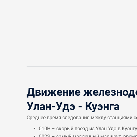
Движение железнодо
Улан-Удэ - Куэнга
Среднее время следования между станциями 
010Н – скорый поезд из Улан-Удэ в Куэнгу
002Э – самый медленный маршрут, врем