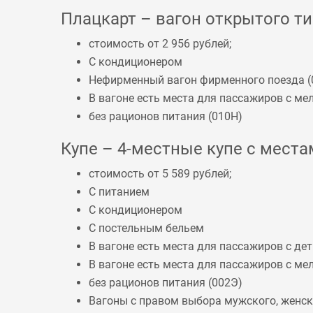
Плацкарт – вагон открытого тип
стоимость от 2 956 рублей;
С кондиционером
Нефирменный вагон фирменного поезда (
В вагоне есть места для пассажиров с 
без рационов питания (
010Н
)
Купе – 4-местные купе с местам
стоимость от 5 589 рублей;
С питанием
С кондиционером
С постельным бельем
В вагоне есть места для пассажиров с дет
В вагоне есть места для пассажиров с 
без рационов питания (
002Э
)
Вагоны с правом выбора мужского, женско