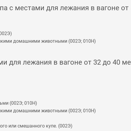
а с местами для лежания в вагоне от 5
002Э
)
мелкими домашними животными (
002Э
;
010Н
)
и для лежания в вагоне от 32 до 40 ме
ьми (
002Э
;
010Н
)
мелкими домашними животными (
002Э
;
010Н
)
го или смешанного купе. (
002Э
)