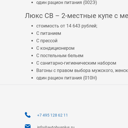
один рацион питания (
002Э
)
Люкс СВ – 2-местные купе с ме
стоимость от 14 643 рублей;
С питанием
С прессой
С кондиционером
С постельным бельем
С санитарно-гигиеническим набором
Вагоны с правом выбора мужского, женско
один рацион питания (
010Н
)
+7 495 128 62 11
info@avtobusplus.ru