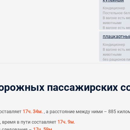
Кондиционер
Постельное бел
В вагоне есть 
животными
В вагоне есть м
плацкартны
Кондиционер
В вагоне есть 
животными
без рационов п
рожных пассажирских со
составляет
17ч. 34м.
, а расстояние между ними – 885 кило
, время в пути составляет
17ч. 9м.
я следования –
17ч. 59м.