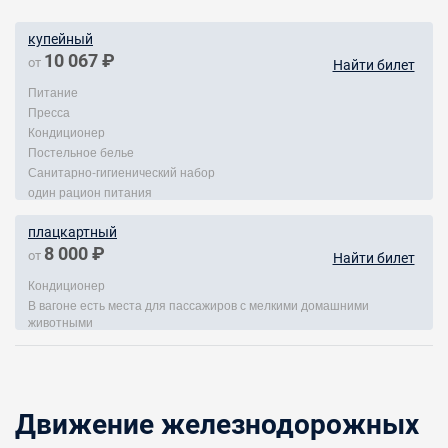
купейный
10 067 ₽
от
Найти билет
Питание
Пресса
Кондиционер
Постельное белье
Санитарно-гигиенический набор
один рацион питания
плацкартный
8 000 ₽
от
Найти билет
Кондиционер
В вагоне есть места для пассажиров с мелкими домашними
животными
Движение железнодорожных