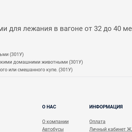
и для лежания в вагоне от 32 до 40 ме
ьми (
301У
)
мелкими домашними животными (
301У
)
го или смешанного купе. (
301У
)
О НАС
ИНФОРМАЦИЯ
О компании
Оплата
Автобусы
Личный кабинет 