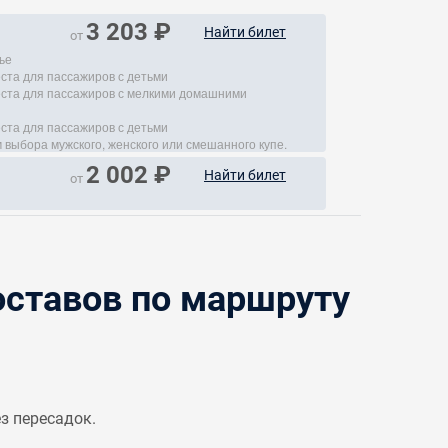
3 203 ₽
Найти билет
от
ье
еста для пассажиров с детьми
места для пассажиров с мелкими домашними
еста для пассажиров с детьми
 выбора мужского, женского или смешанного купе.
2 002 ₽
Найти билет
от
ставов по маршруту
з пересадок.