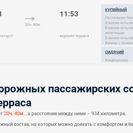
купейный
3
11:53
Постельное бел
В вагоне есть м
20ч. 40м.
В вагоне есть 
животными
латоуст
верхняя терраса
В вагоне есть м
Вагоны с правом
сидячий
Кондиционер
рожных пассажирских со
ерраса
ет
20ч. 40м.
, а расстояние между ними – 934 километра.
ный состав, на которых можно доехать с комфортом и бе