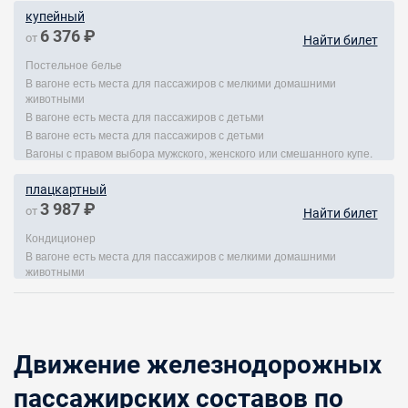
купейный
6 376 ₽
от
Найти билет
Постельное белье
В вагоне есть места для пассажиров с мелкими домашними
животными
В вагоне есть места для пассажиров с детьми
В вагоне есть места для пассажиров с детьми
Вагоны с правом выбора мужского, женского или смешанного купе.
плацкартный
3 987 ₽
от
Найти билет
Кондиционер
В вагоне есть места для пассажиров с мелкими домашними
животными
Движение железнодорожных
пассажирских составов по