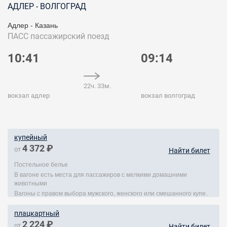
АДЛЕР - ВОЛГОГРАД
Адлер - Казань
ПАСС
пассажирский поезд
10:41
09:14
22ч. 33м.
вокзал адлер
вокзал волгоград
купейный
4 372 ₽
от
Найти билет
Постельное белье
В вагоне есть места для пассажиров с мелкими домашними
животными
Вагоны с правом выбора мужского, женского или смешанного купе.
плацкартный
2 224 ₽
от
Найти билет