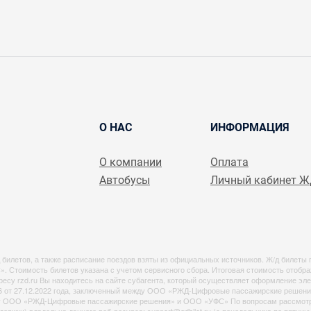
О НАС
ИНФОРМАЦИЯ
О компании
Оплата
Автобусы
Личный кабинет 
 билетов, а также расписание поездов взяты из официальных источников. Ж/д билеты 
оимость билетов указана с учетом сервисного сбора. Итоговая стоимость отображе
у rzd.ru Вы находитесь на сайте субагента, который осуществляет оформление эле
6 от 27.12.2022 года, заключенный между ООО «РЖД-Цифровые пассажирские решения
жду ООО «РЖД-Цифровые пассажирские решения» и ООО «УФС» По вопросам рассмотре