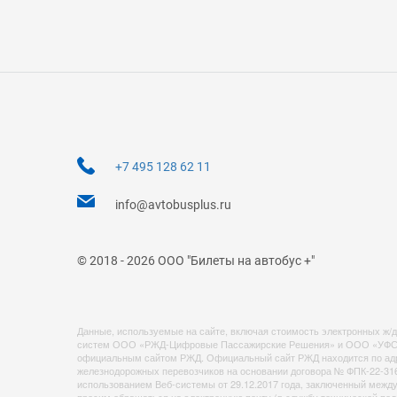
+7 495 128 62 11
info@avtobusplus.ru
© 2018 - 2026 ООО "Билеты на автобус +"
Данные, используемые на сайте, включая стоимость электронных ж/д
систем ООО «РЖД-Цифровые Пассажирские Решения» и ООО «УФС». Ст
официальным сайтом РЖД. Официальный сайт РЖД находится по адрес
железнодорожных перевозчиков на основании договора № ФПК-22-31
использованием Веб-системы от 29.12.2017 года, заключенный ме