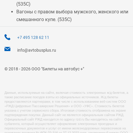
(
535С
)
Вагоны с правом выбора мужского, женского или
смешанного купе. (
535С
)
+7 495 128 62 11
info@avtobusplus.ru
© 2018 - 2026 ООО "Билеты на автобус +"
Данные, используемые на сайте, включая стоимость электронных ж/д билетов, а
также расписание поездов взяты из официальных источников. Ж/д билеты
предоставляются партнерами, в том числе с использованием веб-систем ООО
«РЖД-Цифровые Пассажирские Решения» и ООО «УФС». Стоимость билетов
указана с учетом сервисного сбора. Итоговая стоимость отображена на экране
подтверждения покупки. Данный сайт не является официальным сайтом РЖД.
Официальный сайт РЖД находится по адресу rzd.ru Вы находитесь на сайте
субагента, который осуществляет оформление электронных проездных и
перевозочных документов и услуг от имени железнодорожных перевозчиков на
основании договора № ФПК-22-316 от 27.12.2022 года, заключенный между ООО