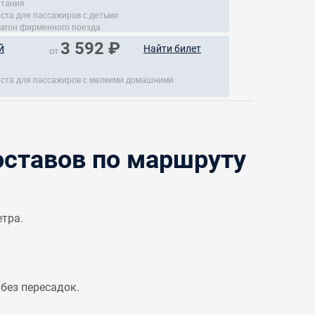
итания
еста для пассажиров с детьми
агон фирменного поезда
3 592 ₽
й
Найти билет
от
места для пассажиров с мелкими домашними
ставов по маршруту
етра.
без пересадок.