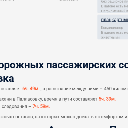
без рационов п
В вагоне есть м
Нефирменный в
плацкартны
Кондиционер
В вагоне есть 
животными
рожных пассажирских со
вка
составляет
6ч. 49м.
, а расстояние между ними – 450 килом
хани в Палласовку, время в пути составляет
5ч. 39м.
я следования –
7ч. 59м.
ных составов, на которых можно доехать с комфортом и 