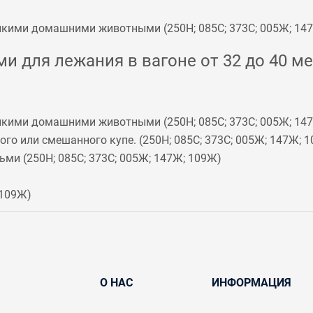
мелкими домашними животными (
250Н
;
085С
;
373С
;
005Ж
;
14
и для лежания в вагоне от 32 до 40 ме
мелкими домашними животными (
250Н
;
085С
;
373С
;
005Ж
;
14
го или смешанного купе. (
250Н
;
085С
;
373С
;
005Ж
;
147Ж
;
1
ьми (
250Н
;
085С
;
373С
;
005Ж
;
147Ж
;
109Ж
)
109Ж
)
О НАС
ИНФОРМАЦИЯ