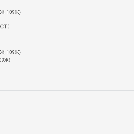
7Ж
;
109Ж
)
ст:
7Ж
;
109Ж
)
09Ж
)