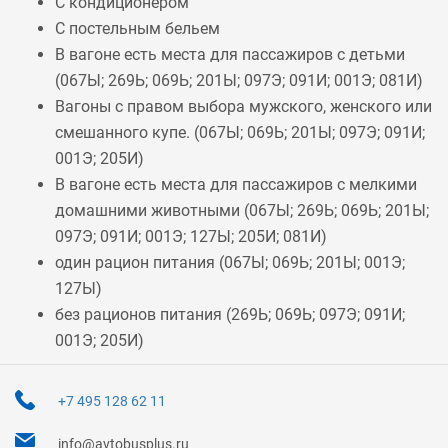
С кондиционером
С постельным бельем
В вагоне есть места для пассажиров с детьми
(
067Ы
;
269Ь
;
069Ь
;
201Ы
;
097Э
;
091И
;
001Э
;
081И
)
Вагоны с правом выбора мужского, женского или
смешанного купе. (
067Ы
;
069Ь
;
201Ы
;
097Э
;
091И
;
001Э
;
205И
)
В вагоне есть места для пассажиров с мелкими
домашними животными (
067Ы
;
269Ь
;
069Ь
;
201Ы
;
097Э
;
091И
;
001Э
;
127Ы
;
205И
;
081И
)
один рацион питания (
067Ы
;
069Ь
;
201Ы
;
001Э
;
127Ы
)
без рационов питания (
269Ь
;
069Ь
;
097Э
;
091И
;
001Э
;
205И
)
+7 495 128 62 11
info@avtobusplus.ru