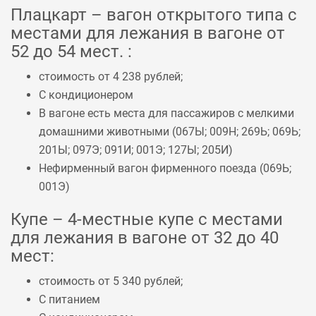
Плацкарт – вагон открытого типа с
местами для лежания в вагоне от
52 до 54 мест. :
стоимость от 4 238 рублей;
С кондиционером
В вагоне есть места для пассажиров с мелкими
домашними животными (
067Ы
;
009Н
;
269Ь
;
069Ь
;
201Ы
;
097Э
;
091И
;
001Э
;
127Ы
;
205И
)
Нефирменный вагон фирменного поезда (
069Ь
;
001Э
)
Купе – 4-местные купе с местами
для лежания в вагоне от 32 до 40
мест:
стоимость от 5 340 рублей;
С питанием