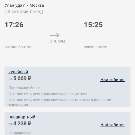
Улан удэ п - Москва
СК
скорый поезд
17:26
15:25
21ч. 59м.
вокзал боготол
вокзал омск
купейный
5 669 ₽
от
Найти билет
Постельное белье
В вагоне есть места для пассажиров с детьми
В вагоне есть места для пассажиров с мелкими домашними
животными
плацкартный
4 238 ₽
от
Найти билет
Кондиционер