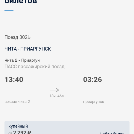
билетов
Поезд 302Ь
ЧИТА - ПРИАРГУНСК
Чита 2 - Приаргун
ПАСС
пассажирский поезд
13:40
03:26
13ч. 46м.
вокзал чита-2
приаргунск
купейный
2 292 ₽
от