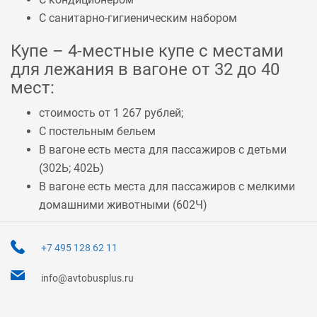
С санитарно-гигиеническим набором
Купе – 4-местные купе с местами
для лежания в вагоне от 32 до 40
мест:
стоимость от 1 267 рублей;
С постельным бельем
В вагоне есть места для пассажиров с детьми
(
302Ь
;
402Ь
)
В вагоне есть места для пассажиров с мелкими
домашними животными (
602Ч
)
+7 495 128 62 11
info@avtobusplus.ru