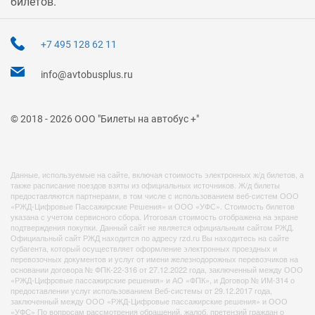
билетов.
+7 495 128 62 11
info@avtobusplus.ru
© 2018 - 2026 ООО "Билеты на автобус +"
Данные, используемые на сайте, включая стоимость электронных ж/д билетов, а
также расписание поездов взяты из официальных источников. Ж/д билеты
предоставляются партнерами, в том числе с использованием веб-систем ООО
«РЖД-Цифровые Пассажирские Решения» и ООО «УФС». Стоимость билетов
указана с учетом сервисного сбора. Итоговая стоимость отображена на экране
подтверждения покупки. Данный сайт не является официальным сайтом РЖД.
Официальный сайт РЖД находится по адресу rzd.ru Вы находитесь на сайте
субагента, который осуществляет оформление электронных проездных и
перевозочных документов и услуг от имени железнодорожных перевозчиков на
основании договора № ФПК-22-316 от 27.12.2022 года, заключенный между ООО
«РЖД-Цифровые пассажирские решения» и АО «ФПК», и Договор № ИМ-314 о
предоставлении услуг использованием Веб-системы от 29.12.2017 года,
заключенный между ООО «РЖД-Цифровые пассажирские решения» и ООО
«УФС» По вопросам рассмотрения обращений, жалоб, претензий граждан о