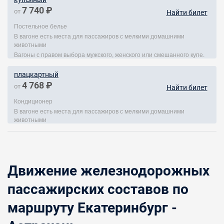
7 740 ₽
от
Найти билет
Постельное белье
В вагоне есть места для пассажиров с мелкими домашними
животными
Вагоны с правом выбора мужского, женского или смешанного купе.
плацкартный
4 768 ₽
от
Найти билет
Кондиционер
В вагоне есть места для пассажиров с мелкими домашними
животными
Движение железнодорожных
пассажирских составов по
маршруту Екатеринбург -