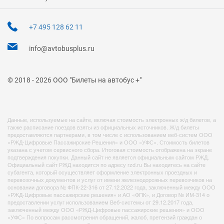
+7 495 128 62 11
info@avtobusplus.ru
© 2018 - 2026 ООО "Билеты на автобус +"
Данные, используемые на сайте, включая стоимость электронных ж/д билетов, а
также расписание поездов взяты из официальных источников. Ж/д билеты
предоставляются партнерами, в том числе с использованием веб-систем ООО
«РЖД-Цифровые Пассажирские Решения» и ООО «УФС». Стоимость билетов
указана с учетом сервисного сбора. Итоговая стоимость отображена на экране
подтверждения покупки. Данный сайт не является официальным сайтом РЖД.
Официальный сайт РЖД находится по адресу rzd.ru Вы находитесь на сайте
субагента, который осуществляет оформление электронных проездных и
перевозочных документов и услуг от имени железнодорожных перевозчиков на
основании договора № ФПК-22-316 от 27.12.2022 года, заключенный между ООО
«РЖД-Цифровые пассажирские решения» и АО «ФПК», и Договор № ИМ-314 о
предоставлении услуг использованием Веб-системы от 29.12.2017 года,
заключенный между ООО «РЖД-Цифровые пассажирские решения» и ООО
«УФС» По вопросам рассмотрения обращений, жалоб, претензий граждан о