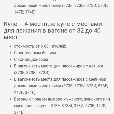
домашними животными (
373Е
;
373Ы
;
373И
;
573Е
;
147Е
;
374Е
)
Купе – 4-местные купе с местами
для лежания в вагоне от 32 до 40
мест:
стоимость от 6 081 рублей;
С постельным бельем
С кондиционером
В вагоне есть места для пассажиров с детьми
(
373Е
;
373Ы
;
373И
)
В вагоне есть места для пассажиров с мелкими
домашними животными (
373Е
;
373Ы
;
373И
;
573Е
;
147Е
;
374Е
)
Вагоны с правом выбора мужского, женского или
смешанного купе. (
373Е
;
373Ы
;
373И
;
573Е
;
147Е
;
374Е
)