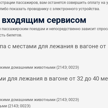
страции пассажиров, вам останется совершить оплату на
ибо показать проводнику с электронного устройства.
с входящим сервисом
м пассажирским поездам и непосредственно зависит спрос
сть билетов.
а с местами для лежания в вагоне от 5
мелкими домашними животными (
214Э
;
002Э
)
и для лежания в вагоне от 32 до 40 ме
мелкими домашними животными (
214Э
;
002Э
)
ьми (
214Э
;
002Э
)