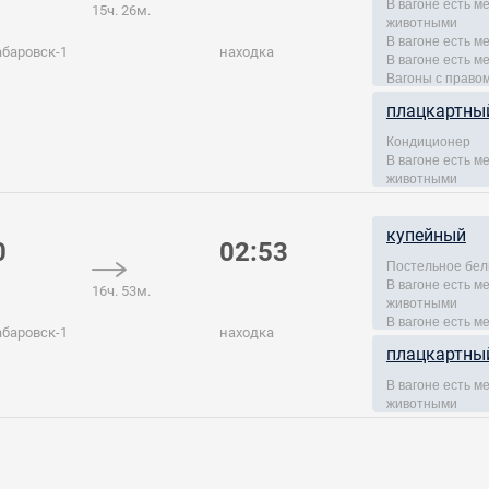
В вагоне есть 
15ч. 26м.
животными
В вагоне есть м
абаровск-1
находка
В вагоне есть м
Вагоны с правом
плацкартны
Кондиционер
В вагоне есть 
животными
купейный
0
02:53
Постельное бел
В вагоне есть 
16ч. 53м.
животными
В вагоне есть м
абаровск-1
находка
плацкартны
В вагоне есть 
животными