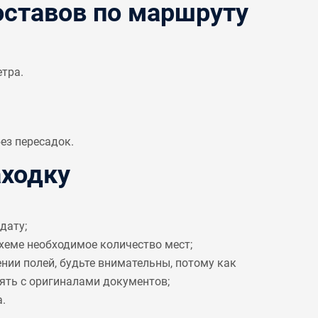
ставов по маршруту
етра.
ез пересадок.
аходку
дату;
схеме необходимое количество мест;
ении полей, будьте внимательны, потому как
рять с оригиналами документов;
.