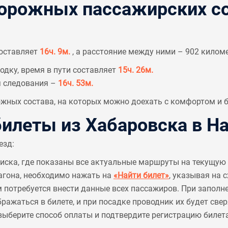
рожных пассажирских со
составляет
16ч. 9м.
, а расстояние между ними – 902 килом
одку, время в пути составляет
15ч. 26м.
я следования –
16ч. 53м.
ных состава, на которых можно доехать с комфортом и б
леты из Хабаровска в Н
езд:
писка, где показаны все актуальные маршруты на текущую 
агона, необходимо нажать на
«Найти билет»
, указывая на 
м потребуется внести данные всех пассажиров. При заполн
ажаться в билете, и при посадке проводник их будет све
выберите способ оплаты и подтвердите регистрацию билета