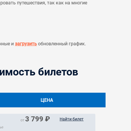
овать путешествия, так как на многие
нные и
загрузить
обновленный график.
оимость билетов
ЦЕНА
3 799 ₽
Найти билет
от
ье