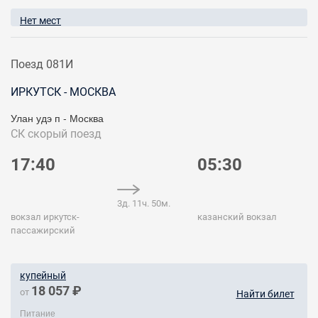
Нет мест
Поезд 081И
ИРКУТСК - МОСКВА
Улан удэ п - Москва
СК
скорый поезд
17:40
05:30
3д. 11ч. 50м.
вокзал иркутск-
казанский вокзал
пассажирский
купейный
18 057 ₽
от
Найти билет
Питание