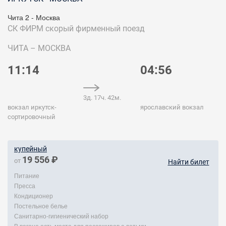
Чита 2 - Москва
СК ФИРМ
скорый фирменный поезд
ЧИТА – МОСКВА
11:14
04:56
3д. 17ч. 42м.
вокзал иркутск-
ярославский вокзал
сортировочный
купейный
19 556 ₽
от
Найти билет
Питание
Пресса
Кондиционер
Постельное белье
Санитарно-гигиенический набор
В вагоне есть места для пассажиров с детьми