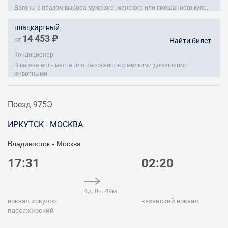
Вагоны с правом выбора мужского, женского или смешанного купе.
плацкартный
14 453 ₽
от
Найти билет
Кондиционер
В вагоне есть места для пассажиров с мелкими домашними
животными
Поезд 975Э
ИРКУТСК - МОСКВА
Владивосток - Москва
17:31
02:20
4д. 8ч. 49м.
вокзал иркутск-
казанский вокзал
пассажирский