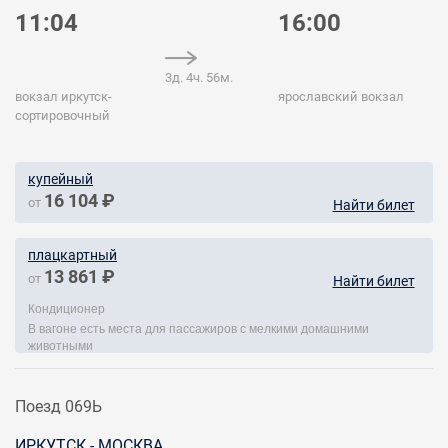
11:04
16:00
3д. 4ч. 56м.
вокзал иркутск-
ярославский вокзал
сортировочный
купейный
16 104 ₽
от
Найти билет
плацкартный
13 861 ₽
от
Найти билет
Кондиционер
В вагоне есть места для пассажиров с мелкими домашними
животными
Поезд 069Ь
ИРКУТСК - МОСКВА