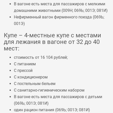
В вагоне есть места для пассажиров с мелкими
домашними животными (
009Н
;
069Ь
;
001Э
;
081И
)
Нефирменный вагон фирменного поезда (
069Ь
;
001Э
)
Купе – 4-местные купе с местами
для лежания в вагоне от 32 до 40
мест:
стоимость от 16 104 рублей;
С питанием
С прессой
С кондиционером
С постельным бельем
С санитарно-гигиеническим набором
В вагоне есть места для пассажиров с детьми
(
069Ь
;
001Э
;
081И
)
один рацион питания (
069Ь
;
001Э
;
081И
)