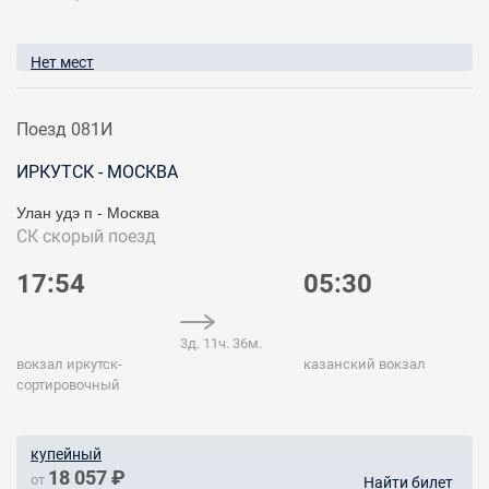
Нет мест
Поезд 081И
ИРКУТСК - МОСКВА
Улан удэ п - Москва
СК
скорый поезд
17:54
05:30
3д. 11ч. 36м.
вокзал иркутск-
казанский вокзал
сортировочный
купейный
18 057 ₽
от
Найти билет