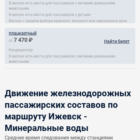
В вагоне есть места для пассажиров с мелкими домашними
животными
В вагоне есть места для пассажиров с детьми
Вагоны с правом выбора мужского, женского или смешанного купе.
плацкартный
7 470 ₽
от
Найти билет
Кондиционер
В вагоне есть места для пассажиров с мелкими домашними
животными
Движение железнодорожных
пассажирских составов по
маршруту Ижевск -
Минеральные воды
Среднее время следования между станциями