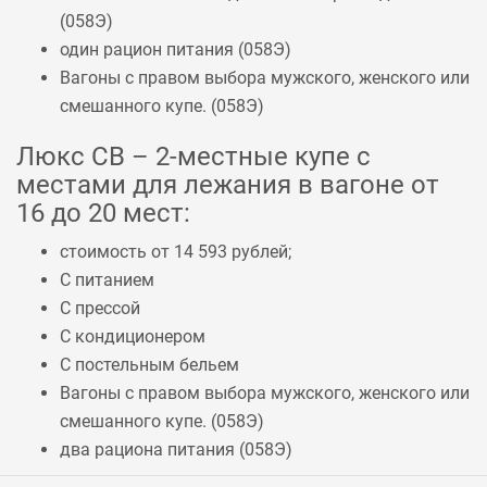
(
058Э
)
один рацион питания (
058Э
)
Вагоны с правом выбора мужского, женского или
смешанного купе. (
058Э
)
Люкс СВ – 2-местные купе с
местами для лежания в вагоне от
16 до 20 мест:
стоимость от 14 593 рублей;
С питанием
С прессой
С кондиционером
С постельным бельем
Вагоны с правом выбора мужского, женского или
смешанного купе. (
058Э
)
два рациона питания (
058Э
)