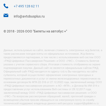
+7 495 128 62 11
info@avtobusplus.ru
© 2018 - 2026 ООО "Билеты на автобус +"
Данные, используемые на сайте, включая стоимость электронных ж/д билетов, а
также расписание поездов взяты из официальных источников. Ж/д билеты
предоставляются партнерами, в том числе с использованием веб-систем ООО
«РЖД-Цифровые Пассажирские Решения» и ООО «УФС». Стоимость билетов
указана с учетом сервисного сбора. Итоговая стоимость отображена на экране
подтверждения покупки. Данный сайт не является официальным сайтом РЖД.
Официальный сайт РЖД находится по адресу rzd.ru Вы находитесь на сайте
субагента, который осуществляет оформление электронных проездных и
перевозочных документов и услуг от имени железнодорожных перевозчиков на
основании договора № ФПК-22-316 от 27.12.2022 года, заключенный между ООО
«РЖД-Цифровые пассажирские решения» и АО «ФПК», и Договор № ИМ-314 о
предоставлении услуг использованием Веб-системы от 29.12.2017 года,
заключенный между ООО «РЖД-Цифровые пассажирские решения» и ООО
«УФС» По вопросам рассмотрения обращений, жалоб, претензий граждан о
возмещении убытков просим обращаться на электронную почту (в службу
технической поддержки) владельца данного веб-ресурса: support@gdbilet.ru (с