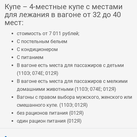
Купе – 4-местные купе с местами
для лежания в вагоне от 32 до 40
мест:
стоимость от 7 011 рублей;
С постельным бельем
С кондиционером
С питанием
В вагоне есть места для пассажиров с детьми
(
110Э
;
074Е
;
012Я
)
В вагоне есть места для пассажиров с мелкими
домашними животными (
110Э
;
074Е
;
012Я
)
Вагоны с правом выбора мужского, женского или
смешанного купе. (
110Э
;
012Я
)
без рационов питания (
012Я
)
один рацион питания (
012Я
)