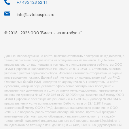
+7 495 128 62 11
info@avtobusplus.ru
© 2018 - 2026 ООО "Билеты на автобус +"
Данные, используемые на сайте, включая стоимость электронных ж/д билетов, а
также расписание поездов взяты из официальных источников. Ж/д билеты
предоставляются партнерами, в том числе с использованием веб-систем ООО
«РЖД-Цифровые Пассажирские Решения» и ООО «УФС». Стоимость билетов
указана с учетом сервисного сбора. Итоговая стоимость отображена на экране
подтверждения покупки. Данный сайт не является официальным сайтом РЖД.
Официальный сайт РЖД находится по адресу rzd.ru Вы находитесь на сайте
субагента, который осуществляет оформление электронных проездных и
перевозочных документов и услуг от имени железнодорожных перевозчиков на
основании договора № ФПК-22-316 от 27.12.2022 года, заключенный между ООО
«РЖД-Цифровые пассажирские решения» и АО «ФПК», и Договор № ИМ-314 о
предоставлении услуг использованием Веб-системы от 29.12.2017 года,
заключенный между ООО «РЖД-Цифровые пассажирские решения» и ООО
«УФС» По вопросам рассмотрения обращений, жалоб, претензий граждан о
возмещении убытков просим обращаться на электронную почту (в службу
технической поддержки) владельца данного веб-ресурса: support@gdbilet.ru (с
понедельника по пятницу с 8:00 до 20:00) и +7 (495) 269-83-65 (круглосуточный