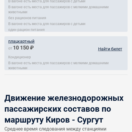
В вагоне есть места для пассажиров с детьми
В вагоне есть места для пассажиров с мелкими домашними
животными
без рационов питания
В вагоне есть места для пассажиров с детьми
один рацион питания
плацкартный
10 150 ₽
от
Найти билет
Кондиционер
В вагоне есть места для пассажиров с мелкими домашними
животными
Движение железнодорожных
пассажирских составов по
маршруту Киров - Сургут
Среднее время следования между станциями