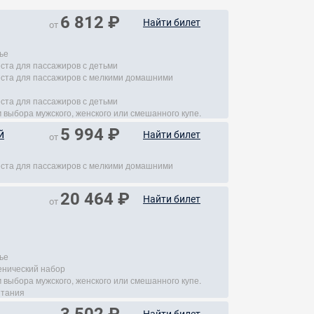
6 812 ₽
Найти билет
от
ье
еста для пассажиров с детьми
места для пассажиров с мелкими домашними
еста для пассажиров с детьми
 выбора мужского, женского или смешанного купе.
5 994 ₽
й
Найти билет
от
места для пассажиров с мелкими домашними
20 464 ₽
Найти билет
от
ье
енический набор
 выбора мужского, женского или смешанного купе.
итания