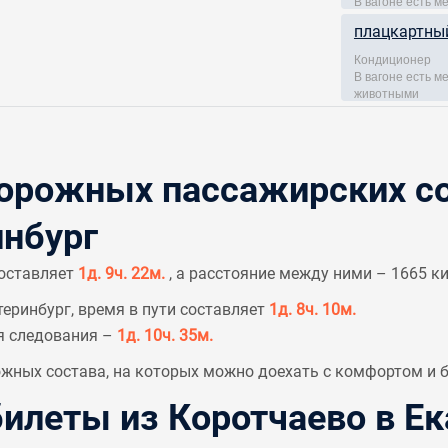
В вагоне есть м
плацкартны
Кондиционер
В вагоне есть 
животными
рожных пассажирских со
инбург
составляет
1д. 9ч. 22м.
, а расстояние между ними – 1665 к
теринбург, время в пути составляет
1д. 8ч. 10м.
я следования –
1д. 10ч. 35м.
ных состава, на которых можно доехать с комфортом и б
леты из Коротчаево в Ек