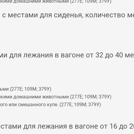
мелкими домашними животными (
277Е
;
109М
;
379У
)
с местами для сиденья, количество ме
и для лежания в вагоне от 32 до 40 ме
ьми (
277Е
;
109М
;
379У
)
мелкими домашними животными (
277Е
;
109М
;
379У
)
го или смешанного купе. (
277Е
;
109М
;
379У
)
стами для лежания в вагоне от 16 до 2