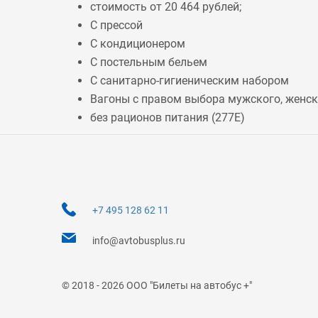
стоимость от 20 464 рублей;
С прессой
С кондиционером
С постельным бельем
С санитарно-гигиеническим набором
Вагоны с правом выбора мужского, женско
без рационов питания (
277Е
)
+7 495 128 62 11
info@avtobusplus.ru
© 2018 - 2026 ООО "Билеты на автобус +"