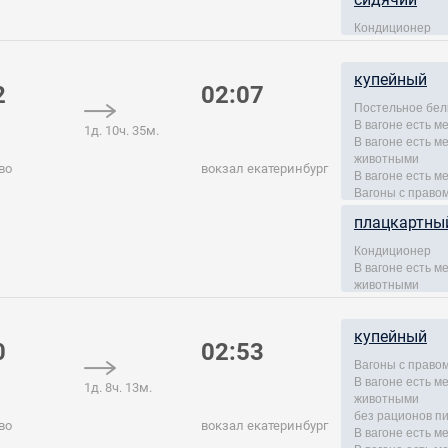
Кондиционер
купейный
2
02:07
Постельное бел
В вагоне есть м
1д. 10ч. 35м.
В вагоне есть 
животными
во
вокзал екатеринбург
В вагоне есть м
Вагоны с правом
плацкартны
Кондиционер
В вагоне есть 
животными
купейный
0
02:53
Вагоны с правом
В вагоне есть 
1д. 8ч. 13м.
животными
без рационов п
во
вокзал екатеринбург
В вагоне есть м