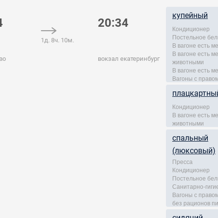
купейный
4
20:34
Кондиционер
Постельное бел
1д. 8ч. 10м.
В вагоне есть м
В вагоне есть 
во
вокзал екатеринбург
животными
В вагоне есть м
Вагоны с правом
плацкартны
Кондиционер
В вагоне есть 
животными
спальный
(люксовый)
Пресса
Кондиционер
Постельное бел
Санитарно-гиги
Вагоны с правом
без рационов п
сидячий