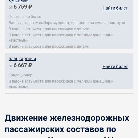
купейный
6 759 ₽
от
Найти билет
Постельное белье
Вагоны с правом выбора мужского, женского или смешанного купе.
В вагоне есть места для пассажиров с детьми
В вагоне есть места для пассажиров с мелкими домашними
животными
В вагоне есть места для пассажиров с детьми
плацкартный
6 667 ₽
от
Найти билет
Кондиционер
В вагоне есть места для пассажиров с мелкими домашними
животными
Движение железнодорожных
пассажирских составов по