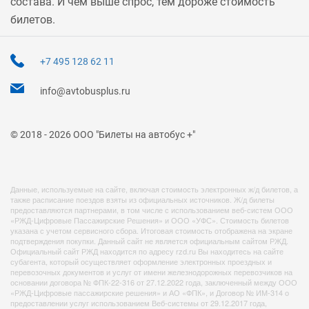
состава. И чем выше спрос, тем дороже стоимость
билетов.
+7 495 128 62 11
info@avtobusplus.ru
© 2018 - 2026 ООО "Билеты на автобус +"
Данные, используемые на сайте, включая стоимость электронных ж/д билетов, а
также расписание поездов взяты из официальных источников. Ж/д билеты
предоставляются партнерами, в том числе с использованием веб-систем ООО
«РЖД-Цифровые Пассажирские Решения» и ООО «УФС». Стоимость билетов
указана с учетом сервисного сбора. Итоговая стоимость отображена на экране
подтверждения покупки. Данный сайт не является официальным сайтом РЖД.
Официальный сайт РЖД находится по адресу rzd.ru Вы находитесь на сайте
субагента, который осуществляет оформление электронных проездных и
перевозочных документов и услуг от имени железнодорожных перевозчиков на
основании договора № ФПК-22-316 от 27.12.2022 года, заключенный между ООО
«РЖД-Цифровые пассажирские решения» и АО «ФПК», и Договор № ИМ-314 о
предоставлении услуг использованием Веб-системы от 29.12.2017 года,