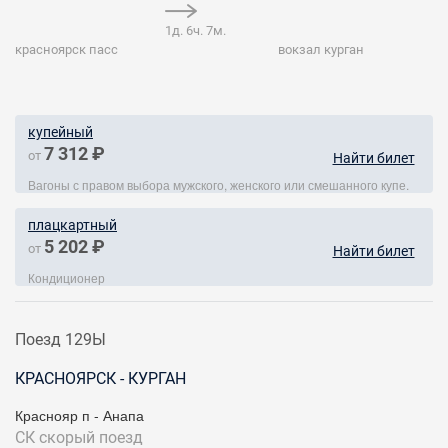
1д. 6ч. 7м.
красноярск пасс
вокзал курган
купейный
7 312 ₽
от
Найти билет
Вагоны с правом выбора мужского, женского или смешанного купе.
плацкартный
5 202 ₽
от
Найти билет
Кондиционер
Поезд 129Ы
КРАСНОЯРСК - КУРГАН
Краснояр п - Анапа
СК
скорый поезд