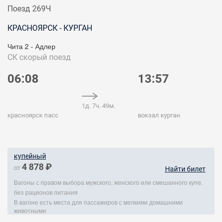
Поезд 269Ч
КРАСНОЯРСК - КУРГАН
Чита 2 - Адлер
СК
скорый поезд
06:08
13:57
1д. 7ч. 49м.
красноярск пасс
вокзал курган
купейный
4 878 ₽
от
Найти билет
Вагоны с правом выбора мужского, женского или смешанного купе.
без рационов питания
В вагоне есть места для пассажиров с мелкими домашними
животными