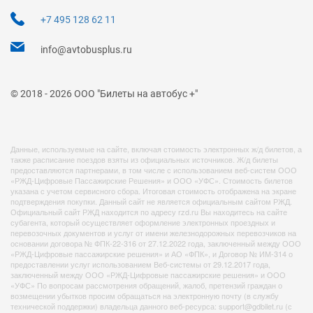
+7 495 128 62 11
info@avtobusplus.ru
© 2018 - 2026 ООО "Билеты на автобус +"
Данные, используемые на сайте, включая стоимость электронных ж/д билетов, а
также расписание поездов взяты из официальных источников. Ж/д билеты
предоставляются партнерами, в том числе с использованием веб-систем ООО
«РЖД-Цифровые Пассажирские Решения» и ООО «УФС». Стоимость билетов
указана с учетом сервисного сбора. Итоговая стоимость отображена на экране
подтверждения покупки. Данный сайт не является официальным сайтом РЖД.
Официальный сайт РЖД находится по адресу rzd.ru Вы находитесь на сайте
субагента, который осуществляет оформление электронных проездных и
перевозочных документов и услуг от имени железнодорожных перевозчиков на
основании договора № ФПК-22-316 от 27.12.2022 года, заключенный между ООО
«РЖД-Цифровые пассажирские решения» и АО «ФПК», и Договор № ИМ-314 о
предоставлении услуг использованием Веб-системы от 29.12.2017 года,
заключенный между ООО «РЖД-Цифровые пассажирские решения» и ООО
«УФС» По вопросам рассмотрения обращений, жалоб, претензий граждан о
возмещении убытков просим обращаться на электронную почту (в службу
технической поддержки) владельца данного веб-ресурса: support@gdbilet.ru (с