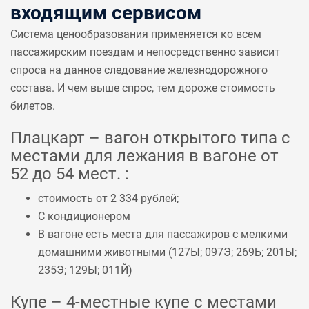
входящим сервисом
Система ценообразования применяется ко всем
пассажирским поездам и непосредственно зависит
спроса на данное следование железнодорожного
состава. И чем выше спрос, тем дороже стоимость
билетов.
Плацкарт – вагон открытого типа с
местами для лежания в вагоне от
52 до 54 мест. :
стоимость от 2 334 рублей;
С кондиционером
В вагоне есть места для пассажиров с мелкими
домашними животными (
127Ы
;
097Э
;
269Ь
;
201Ы
;
235Э
;
129Ы
;
011Й
)
Купе – 4-местные купе с местами