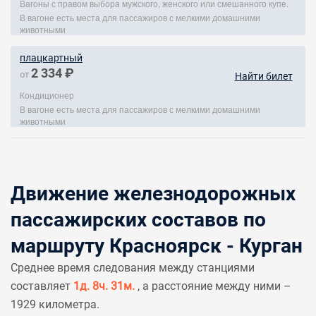
Вагоны с правом выбора мужского, женского или смешанного купе.
В вагоне есть места для пассажиров с мелкими домашними
животными
плацкартный
2 334 ₽
от
Найти билет
Кондиционер
В вагоне есть места для пассажиров с мелкими домашними
животными
Движение железнодорожных
пассажирских составов по
маршруту Красноярск - Курган
Среднее время следования между станциями
составляет
1д. 8ч. 31м.
, а расстояние между ними –
1929 километра.