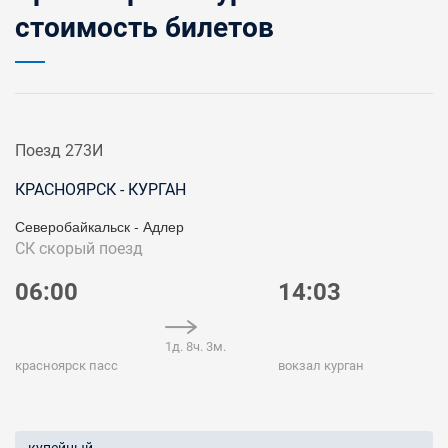
стоимость билетов
Поезд 273И
КРАСНОЯРСК - КУРГАН
Северобайкальск - Адлер
СК
скорый поезд
06:00
14:03
1д. 8ч. 3м.
красноярск пасс
вокзал курган