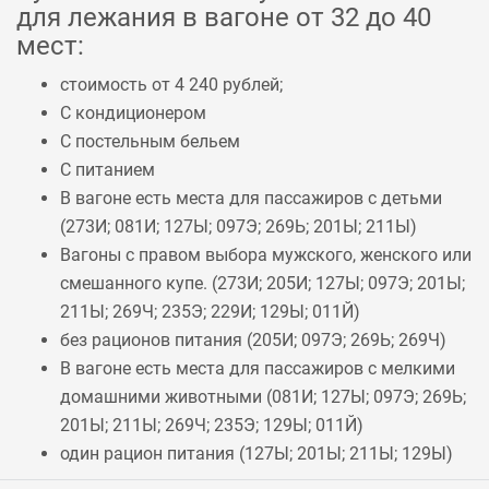
для лежания в вагоне от 32 до 40
мест:
стоимость от 4 240 рублей;
С кондиционером
С постельным бельем
С питанием
В вагоне есть места для пассажиров с детьми
(
273И
;
081И
;
127Ы
;
097Э
;
269Ь
;
201Ы
;
211Ы
)
Вагоны с правом выбора мужского, женского или
смешанного купе. (
273И
;
205И
;
127Ы
;
097Э
;
201Ы
;
211Ы
;
269Ч
;
235Э
;
229И
;
129Ы
;
011Й
)
без рационов питания (
205И
;
097Э
;
269Ь
;
269Ч
)
В вагоне есть места для пассажиров с мелкими
домашними животными (
081И
;
127Ы
;
097Э
;
269Ь
;
201Ы
;
211Ы
;
269Ч
;
235Э
;
129Ы
;
011Й
)
один рацион питания (
127Ы
;
201Ы
;
211Ы
;
129Ы
)