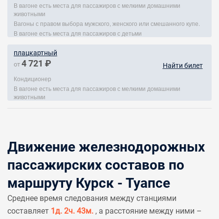
В вагоне есть места для пассажиров с мелкими домашними
животными
Вагоны с правом выбора мужского, женского или смешанного купе.
В вагоне есть места для пассажиров с детьми
плацкартный
4 721 ₽
от
Найти билет
Кондиционер
В вагоне есть места для пассажиров с мелкими домашними
животными
Движение железнодорожных
пассажирских составов по
маршруту Курск - Туапсе
Среднее время следования между станциями
составляет
1д. 2ч. 43м.
, а расстояние между ними –