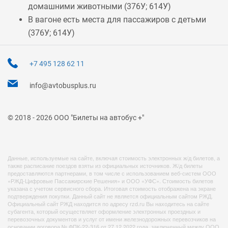
домашними животными (
376У
;
614У
)
В вагоне есть места для пассажиров с детьми
(
376У
;
614У
)
+7 495 128 62 11
info@avtobusplus.ru
© 2018 - 2026 ООО "Билеты на автобус +"
Данные, используемые на сайте, включая стоимость электронных ж/д билетов, а
также расписание поездов взяты из официальных источников. Ж/д билеты
предоставляются партнерами, в том числе с использованием веб-систем ООО
«РЖД-Цифровые Пассажирские Решения» и ООО «УФС». Стоимость билетов
указана с учетом сервисного сбора. Итоговая стоимость отображена на экране
подтверждения покупки. Данный сайт не является официальным сайтом РЖД.
Официальный сайт РЖД находится по адресу rzd.ru Вы находитесь на сайте
субагента, который осуществляет оформление электронных проездных и
перевозочных документов и услуг от имени железнодорожных перевозчиков на
основании договора № ФПК-22-316 от 27.12.2022 года, заключенный между ООО