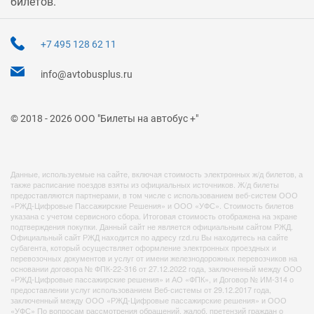
билетов.
+7 495 128 62 11
info@avtobusplus.ru
© 2018 - 2026 ООО "Билеты на автобус +"
Данные, используемые на сайте, включая стоимость электронных ж/д билетов, а
также расписание поездов взяты из официальных источников. Ж/д билеты
предоставляются партнерами, в том числе с использованием веб-систем ООО
«РЖД-Цифровые Пассажирские Решения» и ООО «УФС». Стоимость билетов
указана с учетом сервисного сбора. Итоговая стоимость отображена на экране
подтверждения покупки. Данный сайт не является официальным сайтом РЖД.
Официальный сайт РЖД находится по адресу rzd.ru Вы находитесь на сайте
субагента, который осуществляет оформление электронных проездных и
перевозочных документов и услуг от имени железнодорожных перевозчиков на
основании договора № ФПК-22-316 от 27.12.2022 года, заключенный между ООО
«РЖД-Цифровые пассажирские решения» и АО «ФПК», и Договор № ИМ-314 о
предоставлении услуг использованием Веб-системы от 29.12.2017 года,
заключенный между ООО «РЖД-Цифровые пассажирские решения» и ООО
«УФС» По вопросам рассмотрения обращений, жалоб, претензий граждан о