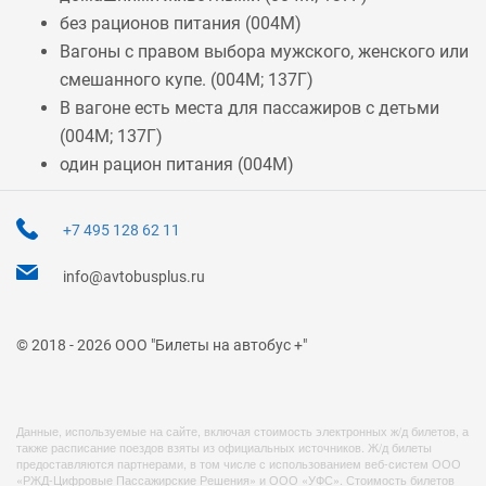
без рационов питания (
004М
)
Вагоны с правом выбора мужского, женского или
смешанного купе. (
004М
;
137Г
)
В вагоне есть места для пассажиров с детьми
(
004М
;
137Г
)
один рацион питания (
004М
)
+7 495 128 62 11
info@avtobusplus.ru
© 2018 - 2026 ООО "Билеты на автобус +"
Данные, используемые на сайте, включая стоимость электронных ж/д билетов, а
также расписание поездов взяты из официальных источников. Ж/д билеты
предоставляются партнерами, в том числе с использованием веб-систем ООО
«РЖД-Цифровые Пассажирские Решения» и ООО «УФС». Стоимость билетов