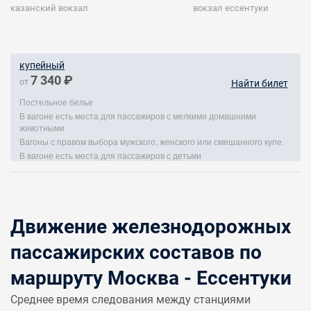
казанский вокзал
вокзал ессентуки
купейный
7 340 ₽
от
Найти билет
Постельное белье
В вагоне есть места для пассажиров с мелкими домашними
животными
Вагоны с правом выбора мужского, женского или смешанного купе.
В вагоне есть места для пассажиров с детьми
Движение железнодорожных
пассажирских составов по
маршруту Москва - Ессентуки
Среднее время следования между станциями