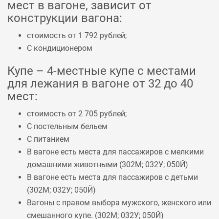
мест в вагоне, зависит от
конструкции вагона:
стоимость от 1 792 рублей;
С кондиционером
Купе – 4-местные купе с местами
для лежания в вагоне от 32 до 40
мест:
стоимость от 2 705 рублей;
С постельным бельем
С питанием
В вагоне есть места для пассажиров с мелкими
домашними животными (
302М
;
032У
;
050Й
)
В вагоне есть места для пассажиров с детьми
(
302М
;
032У
;
050Й
)
Вагоны с правом выбора мужского, женского или
смешанного купе. (
302М
;
032У
;
050Й
)