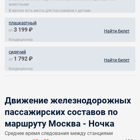
животными
В вагоне есть места для пассажиров с детьми
плацкартный
3 199 ₽
от
Найти билет
Кондиционер
сидячий
1 792 ₽
от
Найти билет
Кондиционер
Движение железнодорожных
пассажирских составов по
маршруту Москва - Ночка
Среднее время следования между станциями