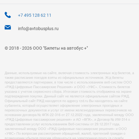
+7 495 128 62 11
info@avtobusplus.ru
© 2018 - 2026 ООО "Билеты на автобус +"
Данные, используемые на сайте, включая стоимость электронных ж/д билетов, а
также расписание поездов взяты из официальных источников. Ж/д билеты
предоставляются партнерами, в том числе с использованием веб-систем ООО
«РЖД-Цифровые Пассажирские Решения» и ООО «УФС». Стоимость билетов
указана с учетом сервисного сбора. Итоговая стоимость отображена на экране
подтверждения покупки. Данный сайт не является официальным сайтом РЖД.
Официальный сайт РЖД находится по адресу rzd.ru Вы находитесь на сайте
субагента, который осуществляет оформление электронных проездных и
перевозочных документов и услуг от имени железнодорожных перевозчиков на
основании договора № ФПК-22-316 от 27.12.2022 года, заключенный между ООО
«РЖД-Цифровые пассажирские решения» и АО «ФПК», и Договор № ИМ-314 о
предоставлении услуг использованием Веб-системы от 29.12.2017 года,
заключенный между ООО «РЖД-Цифровые пассажирские решения» и ООО
«УФС» По вопросам рассмотрения обращений, жалоб, претензий граждан о
возмещении убытков просим обращаться на электронную почту (в службу