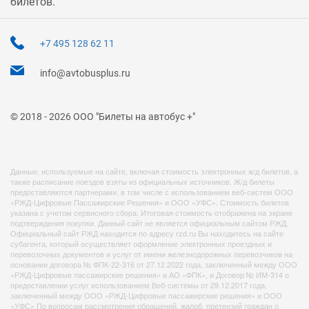
билетов.
+7 495 128 62 11
info@avtobusplus.ru
© 2018 - 2026 ООО "Билеты на автобус +"
Данные, используемые на сайте, включая стоимость электронных ж/д билетов, а
также расписание поездов взяты из официальных источников. Ж/д билеты
предоставляются партнерами, в том числе с использованием веб-систем ООО
«РЖД-Цифровые Пассажирские Решения» и ООО «УФС». Стоимость билетов
указана с учетом сервисного сбора. Итоговая стоимость отображена на экране
подтверждения покупки. Данный сайт не является официальным сайтом РЖД.
Официальный сайт РЖД находится по адресу rzd.ru Вы находитесь на сайте
субагента, который осуществляет оформление электронных проездных и
перевозочных документов и услуг от имени железнодорожных перевозчиков на
основании договора № ФПК-22-316 от 27.12.2022 года, заключенный между ООО
«РЖД-Цифровые пассажирские решения» и АО «ФПК», и Договор № ИМ-314 о
предоставлении услуг использованием Веб-системы от 29.12.2017 года,
заключенный между ООО «РЖД-Цифровые пассажирские решения» и ООО
«УФС» По вопросам рассмотрения обращений, жалоб, претензий граждан о