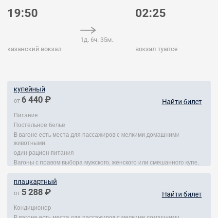
19:50
02:25
1д. 6ч. 35м.
казанский вокзал
вокзал туапсе
купейный
6 440 ₽
от
Найти билет
Питание
Постельное белье
В вагоне есть места для пассажиров с мелкими домашними
животными
один рацион питания
Вагоны с правом выбора мужского, женского или смешанного купе.
плацкартный
5 288 ₽
от
Найти билет
Кондиционер
В вагоне есть места для пассажиров с мелкими домашними