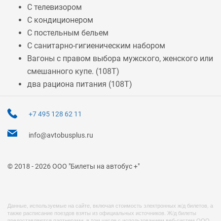
С телевизором
С кондиционером
С постельным бельем
С санитарно-гигиеническим набором
Вагоны с правом выбора мужского, женского или
смешанного купе. (
108Т
)
два рациона питания (
108Т
)
+7 495 128 62 11
info@avtobusplus.ru
© 2018 - 2026 ООО "Билеты на автобус +"
Данные, используемые на сайте, включая стоимость электронных ж/д билетов, а
также расписание поездов взяты из официальных источников. Ж/д билеты
предоставляются партнерами, в том числе с использованием веб-систем ООО