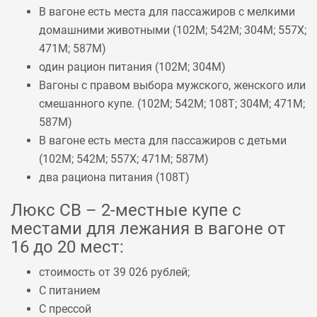
В вагоне есть места для пассажиров с мелкими
домашними животными (
102М
;
542М
;
304М
;
557Х
;
471М
;
587М
)
один рацион питания (
102М
;
304М
)
Вагоны с правом выбора мужского, женского или
смешанного купе. (
102М
;
542М
;
108Т
;
304М
;
471М
;
587М
)
В вагоне есть места для пассажиров с детьми
(
102М
;
542М
;
557Х
;
471М
;
587М
)
два рациона питания (
108Т
)
Люкс СВ – 2-местные купе с
местами для лежания в вагоне от
16 до 20 мест:
стоимость от 39 026 рублей;
С питанием
С прессой