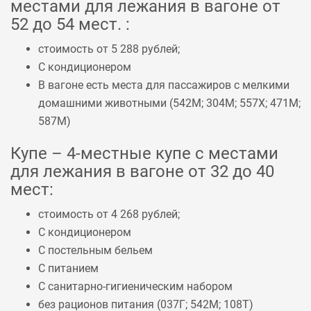
местами для лежания в вагоне от
52 до 54 мест. :
стоимость от 5 288 рублей;
С кондиционером
В вагоне есть места для пассажиров с мелкими
домашними животными (
542М
;
304М
;
557Х
;
471М
;
587М
)
Купе – 4-местные купе с местами
для лежания в вагоне от 32 до 40
мест:
стоимость от 4 268 рублей;
С кондиционером
С постельным бельем
С питанием
С санитарно-гигиеническим набором
без рационов питания (
037Г
;
542М
;
108Т
)