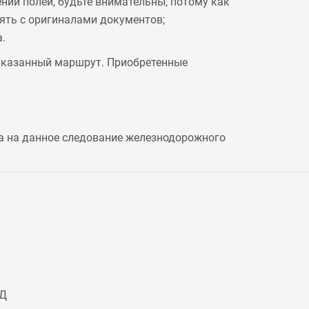
ении полей, будьте внимательны, потому как
рять с оригиналами документов;
.
 указанный маршрут. Приобретенные
а на данное следование железнодорожного
ЖД